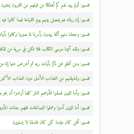
تفسير: أولم يهد لهم كم أهلكنا من قبلهم من القرون يمش
تفسير: إن ربك هو يفصل بينهم يوم القيامة فيما كانوا فيه 
تفسير: وجعلنا منهم أئمة يهدون بأمرنا لما صبروا وكانوا بآياتن
تفسير: ولقد آتينا موسى الكتاب فلا تكن في مرية من لقائ
تفسير: ومن أظلم ممن ذكر بآيات ربه ثم أعرض عنها إنا من
تفسير: ولنذيقنهم من العذاب الأدنى دون العذاب الأكبر
تفسير: وأما الذين فسقوا فمأواهم النار كلما أرادوا أن يخرج
تفسير: أما الذين آمنوا وعملوا الصالحات فلهم جنات المأوى 
تفسير: أفمن كان مؤمنا كمن كان فاسقا لا يستوون