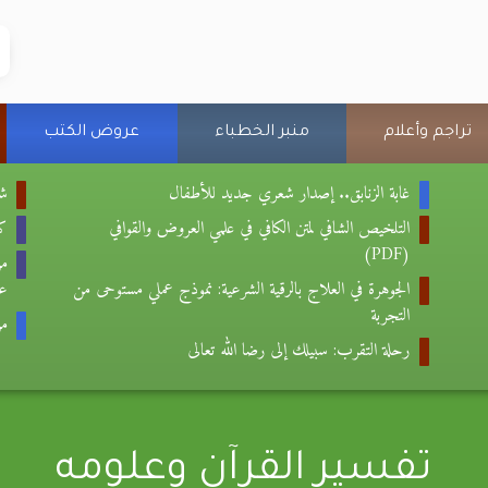
تراجم وأعلام
منبر الخطباء
عروض الكتب
غابة الزنابق.. إصدار شعري جديد للأطفال
شع
التلخيص الشافي لمتن الكافي في علمي العروض والقوافي
كتا
(PDF)
من
الجوهرة في العلاج بالرقية الشرعية: نموذج عملي مستوحى من
عب
التجربة
من
رحلة التقرب: سبيلك إلى رضا الله تعالى
تفسير القرآن وعلومه