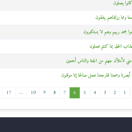
انوا يعملون
ا ومما رزقناهم ينفقون
بحوا بحمد ربهم وهم لا يستكبرون
 عذاب الخلد بما كنتم تعملون
ني لأملأن جهنم من الجنة والناس أجمعين
أبصرنا وسمعنا فارجعنا نعمل صالحا إنا موقنون
17
...
10
9
8
7
6
5
4
3
2
1