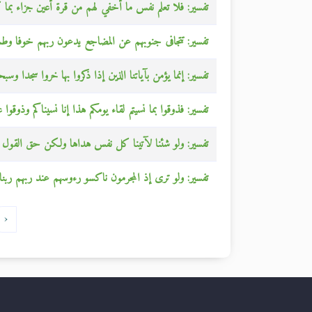
تفسير: فلا تعلم نفس ما أخفي لهم من قرة أعين جزاء بما ك
تفسير: تتجافى جنوبهم عن المضاجع يدعون ربهم خوفا وطمع
تفسير: إنما يؤمن بآياتنا الذين إذا ذكروا بها خروا سجدا وس
تفسير: فذوقوا بما نسيتم لقاء يومكم هذا إنا نسيناكم وذوقوا
تفسير: ولو شئنا لآتينا كل نفس هداها ولكن حق القول م
تفسير: ولو ترى إذ المجرمون ناكسو رءوسهم عند ربهم ربنا 
‹