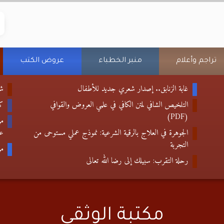
تراجم وأعلام
منبر الخطباء
عروض الكتب
غابة الزنابق.. إصدار شعري جديد للأطفال
شع
التلخيص الشافي لمتن الكافي في علمي العروض والقوافي
كتا
(PDF)
من
الجوهرة في العلاج بالرقية الشرعية: نموذج عملي مستوحى من
عب
التجربة
من
رحلة التقرب: سبيلك إلى رضا الله تعالى
مكتبة الوثقى