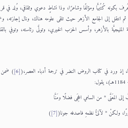
ف بكونه كُتُبيًّا ومؤلفًا وشاعرًا، وذا نشاطٍ دعوي وثقافي، وُلد في قرية 
، ثم انتقل إلى الجامع الأزهر حيث تلقى علومه هناك، ونال إجازته، وع
لمليجيَّة بالأزهر، وأسس الحزب الخيري، وتولَّى رئاسته، وتوفي بالقا
يضًا، إذ ورد في كتاب الروض النضر في ترجمة أدباء العصر،(
[6]
) ضمن ق
لى المعَنَّى * من السامي الحِجَى فضلًا ومَنَّا
ا، ولكنْ * لآلئُ نظمهِ فاصدفه جونا(
[7]
)