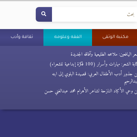
مكتبة الوثقى
الفقه وعلومه
ثقافة وأدب
ر اليافعين: ملامحه الطليعية وآفاقه الجديدة
بة الشعر: مهارات وأسرار (100 فكرة إبداعية للشعراء)
 جذور أدب الأطفال العربي: قصيدة البلوي إلى ابنه
دالرحيم
 وحي الأكباد النازحة لشاعر الأهرام محمد عبدالغني حسن