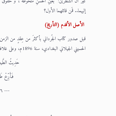
غير أن الشطرين: "بعَينِ الحُسنِ مَلحُوظَهْ"، و"حُقوقُ ا
إليهما.. فمَن قائلهما الأول؟
الأصل الأقدم (التأريخ)
قبل صدور كتاب الجُرداني بأكثرَ من عِقدٍ من الز
الحسيني الجيلاني البغدادي، سنة 1896م، وعلى غلافه كتب هذان البيتان من نظم مؤلف الكتاب:
حَدِيثُ الطَّيف
فَأَرِّخْ ط
--- ٨٦ ٤٤٥ 214 112 1039