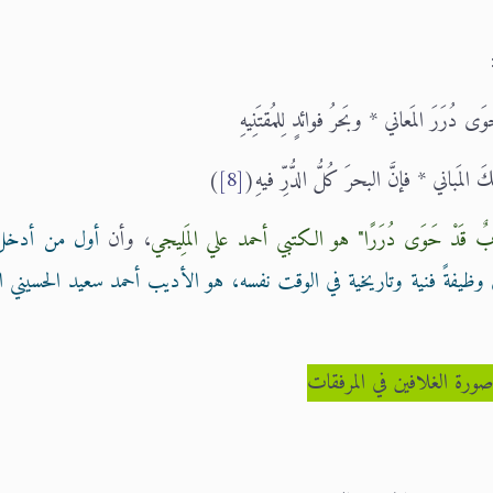
دُرَرَ المَعاني * وبَحرُ فوائدٍ لِلمُقتَنِيهِ
 المَباني * فإنَّ البحرَ كُلُّ الدُّرِّ فيهِ(
[8]
)
ابٌ قَدْ حَوَى دُرَرًا" هو الكتبي أحمد علي المَلِيجي
، وأن
أول من أدخل 
ؤدي وظيفةً فنية وتاريخية في الوقت نفسه، هو الأديب أحمد سعيد الحسيني ا
ورة الغلافين في المرفقات