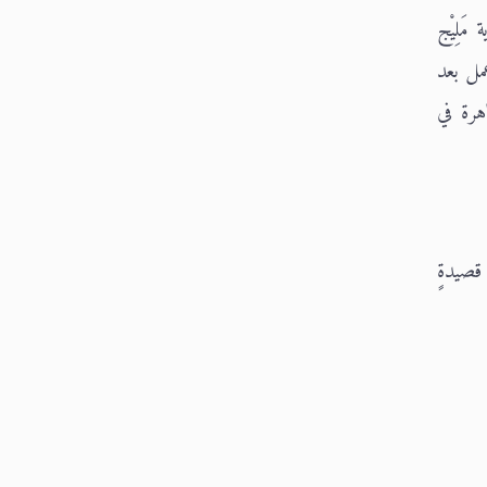
مَلِيْج
مل بعد
هرة في
صيدةٍ