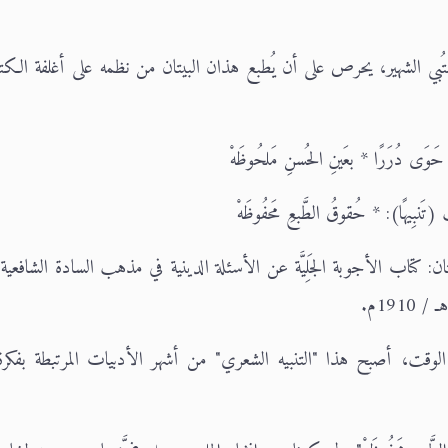
كُتُبي الشهير، يحرص على أن يُطبع هذان البيتان من نظمه على أغلفة الكت
حَوَى دُرَرًا * بعَينِ الحُسنِ مَلحُوظَهْ
 (تَنبِيهًا): * حُقوقُ الطَّبعِ مَحفُوظَهْ
ن: كتاب الأجوبة الجَلِيَّة عن الأسئلة الدينية في مذهب السادة الشافعية،
ر الوقت، أصبح هذا "التنبيه الشعري" من أشهر الأدبيات المرتبطة بفك