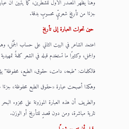
وهنا يظهر المصدر الأول للشطرين، كما يتبين أن عبار
جزءًا من تأريخٍ شعريٍّ محسوبٍ بدقة.
حين تحولت العبارة إلى تأريخ
اعتمد الشاعر في البيت الثاني على حساب الجُمَّل، و
والجمل، وكثيرًا ما تستخدم قبله في الشعر كلمةٌ تمهيدي
فالكلمات: "طبعه، دامت، حقوق، الطبع، محفوظة" يؤدي مجموع قيَم حروفه
وهكذا أصبحت عبارة «حقوق الطبع محفوظة» جزءًا من 
والطريف أن هذه العبارة الموزونة على مجزوء الب
نثرية مباشرة، ومن دون قصدٍ للتأريخ أو الوزن.
قبل أن تصبح شعرًا