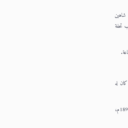
 شاهين
 كتاب تحفة
عة.
كان له
ولا تتوافر معلوماتٌ كثيرة عن أحمد سعيد الحسيني الجيلاني البغدادي، غير أن الثابت أنه كان حيًّا قبل سنة 1314هـ / 1896م،