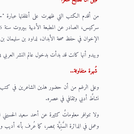
من أقدم الكتب التي ظهرت على أغلفتها عبارة "حق
الإخوان في حفظ صحة الأبدان، لداود بن سليمان بن موسى 
ويبدو أنها كانت قد بدأت بدخول عالم النشر العربي في
شُهرة متفاوتة..
وعلى الرغم من أن حضور هذين الشاعرين في كتب الترا
نشاطٌ أدبي وثقافي في عصره.
وعمل في الدائرة السَّنِيَّة بمصر، كما عُرف بأنه أديب 