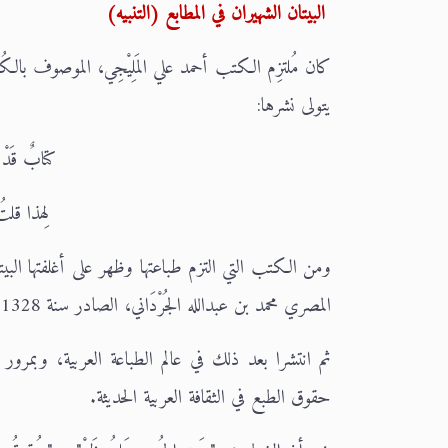
البيتان الشهيران في المطابع (التنبيه)
كان مُلتزِم الكتب أحمد علي المَلِيْجِي، الموصوف بال
يتولى نشرها:
كتابٌ قَدْ 
لِهذا قلتُ
ومن الكتب التي التزم طباعتها وظهر على أغلفتها البيتا
المصري محمد بن عبدالله الجُرْدَاني، الصادر سنة 1328هـ / 1910م.
ثم انتشرا بعد ذلك في عالم الطباعة العربية، وبمرو
حقوق الطبع في الثقافة العربية الحديثة.