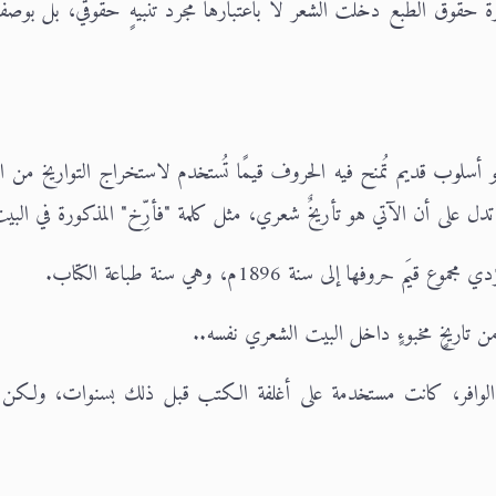
ة حقوق الطبع دخلت الشعر لا باعتبارها مجرد تنبيهٍ حقوقي، بل بوصفها
هو أسلوب قديم تُمنح فيه الحروف قيمًا تُستخدم لاستخراج التواريخ من ا
ة تدل على أن الآتي هو تأريخٌ شعري، مثل كلمة "فأرِّخ" المذكورة في البي
ا إلى سنة 1896م، وهي سنة طباعة الكتاب.
تاريخٍ مخبوءٍ داخل البيت الشعري نفسه..
حر الوافر، كانت مستخدمة على أغلفة الكتب قبل ذلك بسنوات، ولكن 