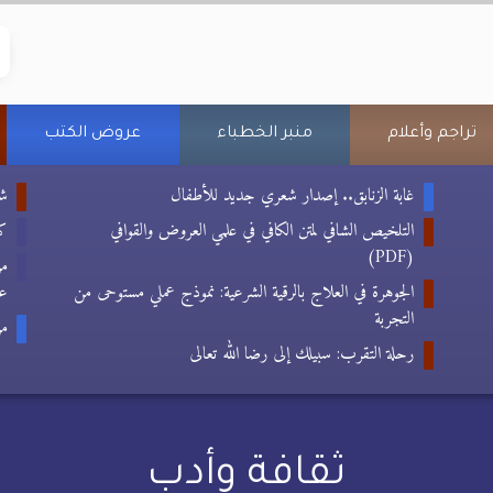
تراجم وأعلام
منبر الخطباء
عروض الكتب
غابة الزنابق.. إصدار شعري جديد للأطفال
شع
التلخيص الشافي لمتن الكافي في علمي العروض والقوافي
كتا
(PDF)
من
الجوهرة في العلاج بالرقية الشرعية: نموذج عملي مستوحى من
عب
التجربة
من
رحلة التقرب: سبيلك إلى رضا الله تعالى
ثقافة وأدب