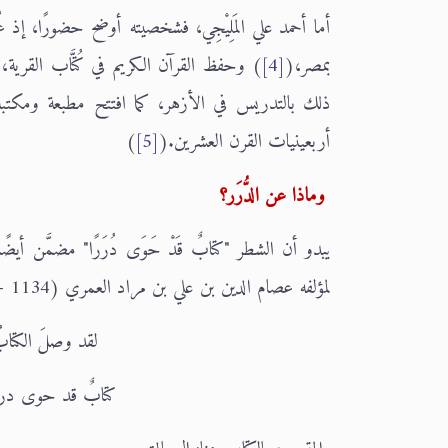
أما أحمد علي المَلِيْجِي، فشخصيته أوضح حضورًا، إذ عُر
بمصر،(
[4]
) وحفظ القرآن الكريم في كُتَّاب القرية
ذلك بالتدريس في الأزهر، كما افتتح مطبعة ومكتبة ا
أربعينيات القرن العشرين.(
[5]
)
وماذا عن الدُّرَر؟
يبدو أن الشطر "كتابٌ قَدْ حَوَى دُرَرًا" مضمَّن أ
لمؤلفه عصام الدين بن علي بن مراد العمري (1134 - 1184هـ)، يقول:
لقد وصلَ الكتابُ إ
كتابٌ قد حوى دررً