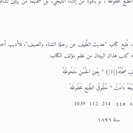
لطَّبعِ مَحفُوظَهْ"، لم يكونا من إنشاء المليجي، بل ضمَّنهما من بيتين لشاع
من، طُبع كتاب "حديث الطَّيف عن رحلة الشتاء والصيف"، للأديب أحم
ِ صِحَّتُهُ(
[1]
) * بِعَينِ الحُسْنِ مَلحُوظَهْ
َبْعَهُ دَامَتْ * حُقُوقُ الطَّبعِ مَحفُوظَهْ
سنة ١٨٩٦