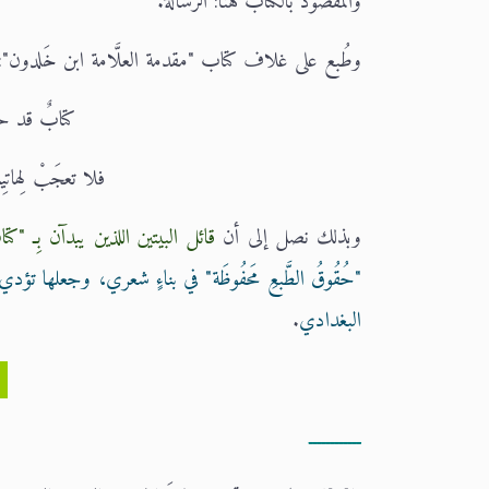
والمقصود بالكتاب هنا: الرسالة.
وطُبع على غلاف كتاب "مقدمة العلَّامة ابن خَلدون":
كتابٌ قد حوَى 
فلا تعجَبْ لِهاتِيكَ
وبذلك نصل إلى أن
قائل البيتين اللذين يبدآن بِـ "كت
"حُقُوقُ الطَّبعِ مَحفُوظَة" في بناءٍ شعري، وجعلها ت
البغدادي
.
ص
ــــــــــــ