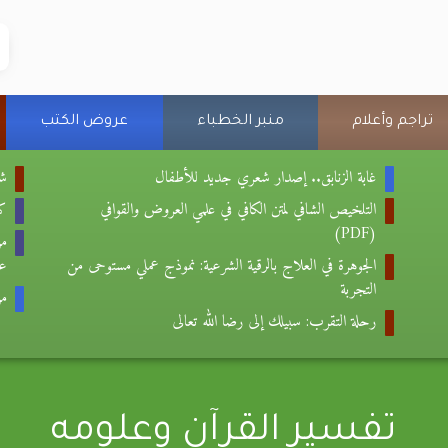
تراجم وأعلام
منبر الخطباء
عروض الكتب
غابة الزنابق.. إصدار شعري جديد للأطفال
شع
التلخيص الشافي لمتن الكافي في علمي العروض والقوافي
كتا
(PDF)
من
الجوهرة في العلاج بالرقية الشرعية: نموذج عملي مستوحى من
عب
التجربة
من
رحلة التقرب: سبيلك إلى رضا الله تعالى
تفسير القرآن وعلومه