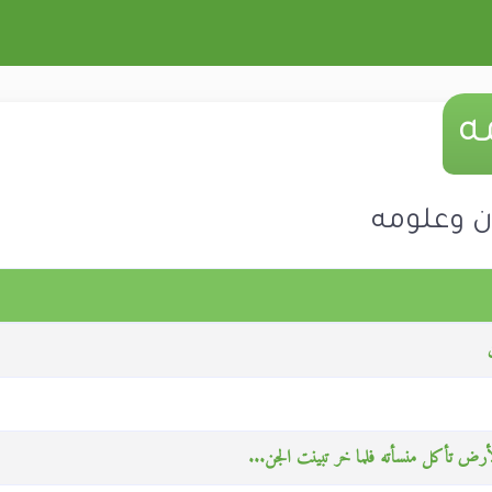
ه
ن وعلومه
 الأرض تأكل منسأته فلما خر تبينت الجن...