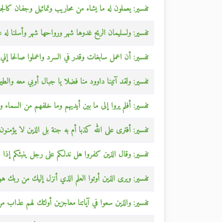
تفسير: يعملون له ما يشاء من محاريب وتماثيل وجفان كا
تفسير: ولسليمان الريح غدوها شهر ورواحها شهر وأسلنا له
تفسير: أن اعمل سابغات وقدر في السرد واعملوا صالحا إني 
تفسير: ولقد آتينا داوود منا فضلا يا جبال أوبي معه والطير 
تفسير: أفلم يروا إلى ما بين أيديهم وما خلفهم من السم
تفسير: أفترى على الله كذبا أم به جنة بل الذين لا يؤمنو
تفسير: وقال الذين كفروا هل ندلكم على رجل ينبئكم إذا
تفسير: ويرى الذين أوتوا العلم الذي أنزل إليك من ربك هو
تفسير: والذين سعوا في آياتنا معاجزين أولئك لهم عذاب من