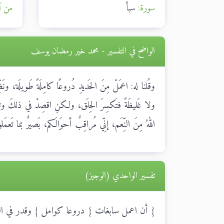
سورة:
سبأ
من آ
الواضح في التفسير - محمد خير رمضان يوسف
وقُلنا له: اعمَلْ مِنَ الحَديدِ دُروعًا كامِلَةً طَويلَة، ونَ
ولا غَليظَةً فتَكسِرَ الحِلَق، ولكنِ اقصِدْ في ذلكَ وتوَس
اللهُ مِنَ النِّعَم، إنِّي مُراقِبٌ أحوَالَكم، بَصيرٌ بما
تفسير الواحدي (الوجيز)
{ أن اعمل سابغات } دروعا كوامل { وقدر في الس