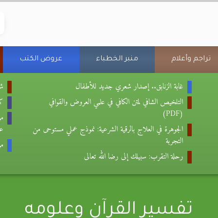
تراجم وأعلام
منبر الخطباء
عروض الكتب
غابة الزنابق.. إصدار شعري جديد للأطفال
شع
التلخيص الشافي لمتن الكافي في علمي العروض والقوافي
كتا
(PDF)
من
الجوهرة في العلاج بالرقية الشرعية: نموذج عملي مستوحى من
عب
التجربة
من
رحلة التقرب: سبيلك إلى رضا الله تعالى
تفسير القرآن وعلومه