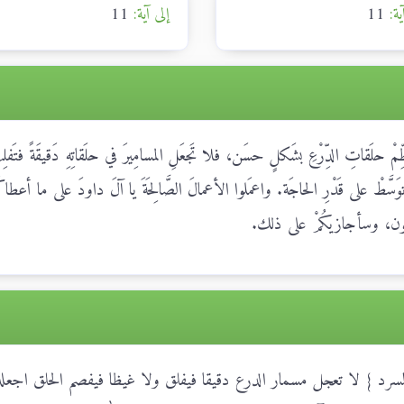
ية:
11
إلى آية:
11
ظِّمْ حلَقاتِ الدِّرْعِ بشَكلٍ حسَن، فلا تَجعَلِ المسامِيرَ في حلَقاتِهِ دَقيقَةً فتَفل
َّطْ على قَدْرِ الحاجَة. واعمَلوا الأعمالَ الصَّالِحَةَ يا آلَ داودَ على ما أعطاكُ
 تَعمَلون، وسأجازيكُمْ على ذلك.
رد } لا تعجل مسمار الدرع دقيقا فيفلق ولا غيظا فيفصم الحلق اجعله