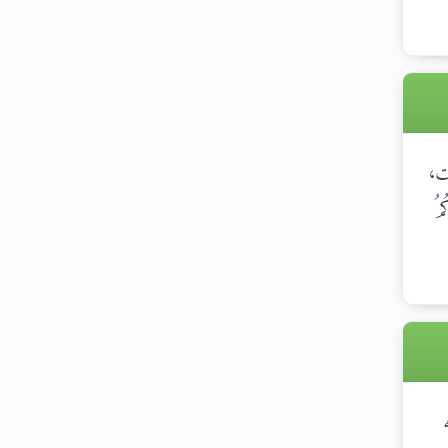
ِت،
مُ