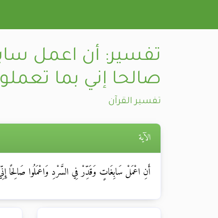
تفسير: أن اعمل ساب
صالحا إني بما تعملو
تفسير القرآن
الآية
أَنِ اعْمَلْ سَابِغَاتٍ وَقَدِّرْ فِي السَّرْدِ وَاعْمَلُوا صَالِحًا إِنِّي 