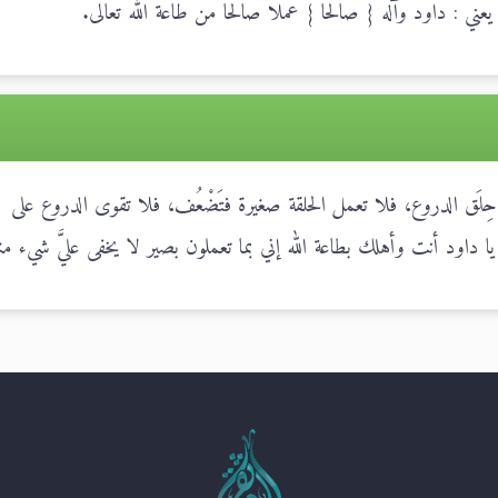
عني : داود وآله { صالحا } عملا صالحا من طاعة الله تعالى.
حِلَق الدروع، فلا تعمل الحلقة صغيرة فتَضْعُف، فلا تقوى الدروع على
يا داود أنت وأهلك بطاعة الله إني بما تعملون بصير لا يخفى عليَّ شيء منه