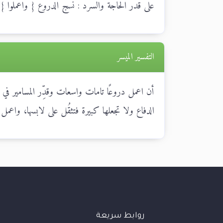
على قدر الحاجة والسرد : نسج الدروع { واعملوا } ي
التفسير الميسر
أن اعمل دروعًا تامات واسعات وقدِّر المسامير في 
الدفاع ولا تجعلها كبيرة فتثقُل على لابسها، واعمل 
روابط سريعة