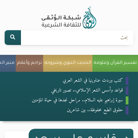
تفسير القرآن وعلومه
الحديث النبوي وشروحه
تراجم وأعلام
منبر ال
كتب وردت عناوينها في الشعر العربي
قواعد وأسس الشعر الإسلامي.. تصور تاريخي
سيرة إبراهيم عليه السلام.. مراحل نجدها في حياة المؤمنين
حقوق الطبع محفوظة.. بين شاعرين