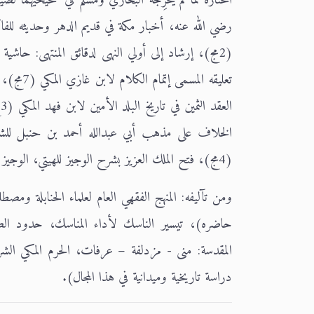
(4مج)، فتح الملك العزيز بشرح الوجيز للهيتي، الوجيز للدجيلي في الفقه الحنبلي.
ومن تآليفه: المنهج الفقهي العام لعلماء الحنابلة ومصطل
المقدسة: منى - مزدلفة – عرفات، الحرم المكي الشر
دراسة تاريخية وميدانية في هذا المجال).