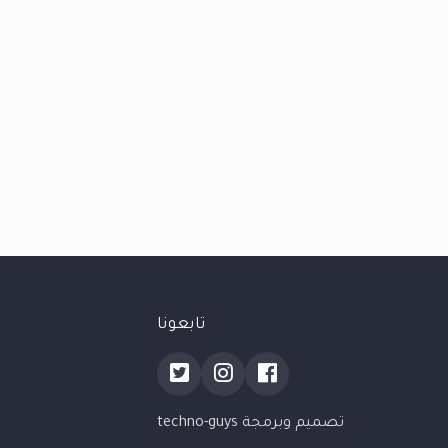
تابعونا
تصميم وبرمجة techno-guys