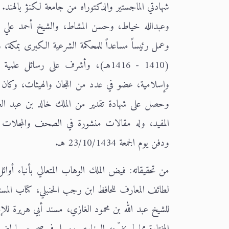
وعبدالله خياط، وحسن المشاط، والشيخ أحمد علي أس
وعمل رئيساً مساعداً للمحكمة الشرعية الكبرى بمكة، ونائ
(1410 - 1416هـ)، وأشرف على رسائل 
وإسلامية، عضو في عدد من اللجان والهيئات، وكان أح
ودفن يوم الجمعة 23/10/1434 هـ.
من تحقيقاته: فيض الملك الوهاب المتعالي بأنباء أ