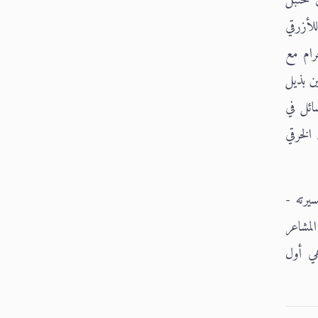
آثار للأزرقي
 بلد الله الحرام مع
 سنن لابن كثير (10مج)، الدرُّ الكمين بذيل
العزيز للرسعني (9مج)، رؤوس المسائل في
لزركشي على متن الخرقي
سيرته -
فقهية، حدود المشاعر
هي أول