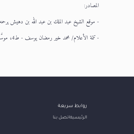
المصادر:
- موقع الشيخ عبد الملك بن عبد الله بن دهيش يرحمه الله n-dehaish.com
- تتمة الأعلام/ محمد خير رمضان يوسف - ط4، موسَّعة.
روابط سريعة
الرئيسية
اتصل بنا