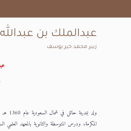
عبدالملك بن عبدالل
زبير محمد خير يوسف
عبد
(ت