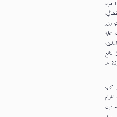
شهادتي الماجستير والدكتوراه من جامعة لكنؤ بالهند. ومن مشايخه والده الشيخ العلامة عبد الله بن عمر بن دهيش (ت 1406 هـ)،
قضائي،
بة وزير
 محلية
سلمين،
وإنارة الفكر النافع
المفيد، وله مقالات منشورة في الصحف والمجلات المحلية، وشارك في ندوة الحج الكبرى. توفي يوم الخميس 22/10/1434 هــ
ن كتاب
ار بلد الله الحرام
تخرج من الأحاديث
م أحمد بن حنبل