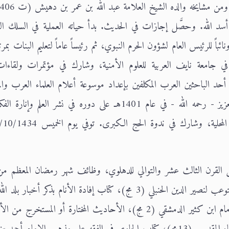
د الله. وحصَّل إجازات في الحديث. بدأ حياته العملية في السلك ال
باً للرئيس العام لشؤون الحرم النبوي، ثم رئيساً عاماً لتعليم البنات بمرت
علمية في جامعة نايف العربية للعلوم الأمنية، وشارك في مؤتمرات ولقاءات
د الباحثين العرب المكلفين بإعداد موسوعة أعلام العلماء العرب والم
وحصل على شهادة تقدير من الملك خالد بن عبد العزيز - رحمه الله - في عام 1401هـ على دوره في نشر العلم 
وائل القرن الثالث عشر والتوالي للدهلوي، وظائف شهر رمضان المعظم م
لطائف المعارف للحافظ ابن رجب الحنبلي، كتاب المستوعب لنصير الدين الحنبلي (3 مج)، كتاب إفادة الأنام بذكر أخب
للشيخ عبد الله بن محمود الغازي، مسند أبي هريرة للإمام ابن كثير الدمشقي (2 مج)، الأحاديث المختارة أو المس
المختارة مما لم يخرِّجه البخاري ومسلم في صحيحيهما لضياء المقدسي (13مج)، كتاب الحاوي في الفقه على مذهب الإما