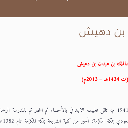
ه بن دهيش
الملك بن عبدالله بن دهيش
 1434هـ = 2013م)
ولد بمدينة حائل في شمال السعودية عام 1360 هـ 1941 م، تلقى تعليمـه الابتدائي بالأحساء ثم الخبر ثم بالمدرسة ال
المكرمة، ودرس المتوس