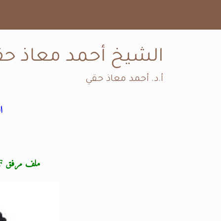
الشيخ أحمد معاذ حق
أ.د. أحمد معاذ حقي
ا
ملف مرفق PDF - اضغط "تحميل" في نهاية الصفحة