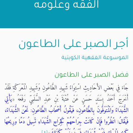
الفقه وعلومه
أجر الصبر على الطاعون
الموسوعة الفقهية الكويتية
فضل الصبر على الطاعون
جَاءَ فِي بَعْضِ الأَحَادِيثِ اسْتِوَاءُ شَهِيدِ الطَّاعُونِ وَشَهِيدِ الْمَعْرَكَةِ فَقَدْ
أَخْرَجَ أَحْمَدُ بِسَنَدٍ حَسَنٍ عَنْ عُتْبَةَ بْنِ عَبْدِ السُّلَمِيِّ رَفْعَهُ «
يَأْتِي
الشُّهَدَاءُ وَالْمُتَوَفُّونَ بِالطَّاعُونِ، فَيَقُولُ أَصْحَابُ الطَّاعُونِ: نَحْنُ الشُّهَدَاءُ،
فَيُقَالُ: انْظُرُوا فَإِنْ كَانَتْ جِرَاحُهُمْ كَجِرَاحِ الشُّهَدَاءِ تَسِيلُ دَمًا وَرِيحُهَا
كَرِيحِ الْمِسْكِ فَهُمْ شُهَدَاءُ، فَيَجِدُونَهُمْ كَذَلِكَ
»
[1]
.