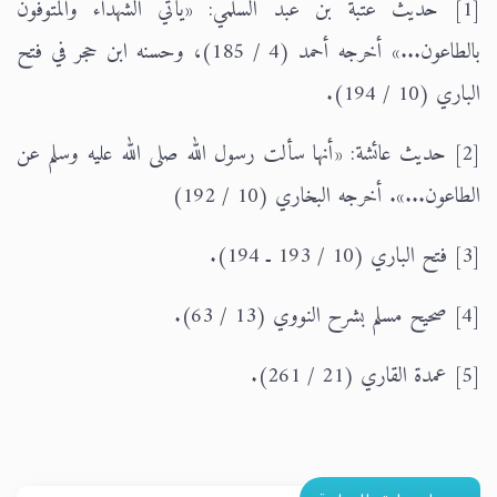
[1] حديث عتبة بن عبد السلمي: «يأتي الشهداء والمتوفون
بالطاعون...» أخرجه أحمد (4 / 185)، وحسنه ابن حجر في فتح
الباري (10 / 194).
[2] حديث عائشة: «أنها سألت رسول الله صلى الله عليه وسلم عن
الطاعون...». أخرجه البخاري (10 / 192)
[3] فتح الباري (10 / 193 ـ 194).
[4] صحيح مسلم بشرح النووي (13 / 63).
[5] عمدة القاري (21 / 261).