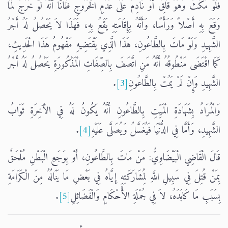
فَلَوْ مَكَثَ وَهُوَ قَلِقٌ أَوْ نَادِمٌ عَلَى عَدَمِ الْخُرُوجِ ظَانًّا أَنَّهُ لَوْ خَرَجَ لَمَا
وَقَعَ بِهِ أَصْلاً وَرَأْسًا، وَأَنَّهُ بِإِقَامَتِهِ يَقَعُ بِهِ، فَهَذَا لاَ يَحْصُلُ لَهُ أَجْرُ
الشَّهِيدِ وَلَوْ مَاتَ بِالطَّاعُونِ، هَذَا الَّذِي يَقْتَضِيهِ مَفْهُومُ هَذَا الْحَدِيثِ،
كَمَا اقْتَضَى مَنْطُوقُهُ أَنَّهُ مَنِ اتَّصَفَ بِالصِّفَاتِ الْمَذْكُورَةِ يَحْصُلُ لَهُ أَجْرُ
الشَّهِيدِ وَإِنْ لَمْ يَمُتْ بِالطَّاعُونِ
[3]
.
وَالْمُرَادُ بِشَهَادَةِ الْمَيِّتِ بِالطَّاعُونِ أَنَّهُ يَكُونُ لَهُ فِي الآْخِرَةِ ثَوَابُ
الشَّهِيدِ، وَأَمَّا فِي الدُّنْيَا فَيُغَسَّلُ وَيُصَلَّى عَلَيْهِ
[4]
.
قَالَ الْقَاضِي الْبَيْضَاوِيُّ: مَنْ مَاتَ بِالطَّاعُونِ، أَوْ بِوَجَعِ الْبَطْنِ مُلْحَقٌ
بِمَنْ قُتِلَ فِي سَبِيلِ اللَّهِ لِمُشَارَكَتِهِ إِيَّاهُ فِي بَعْضِ مَا يَنَالُهُ مِنَ الْكَرَامَةِ
بِسَبَبِ مَا كَابَدَهُ، لاَ فِي جُمْلَةِ الأَْحْكَامِ وَالْفَضَائِلِ
[5]
.