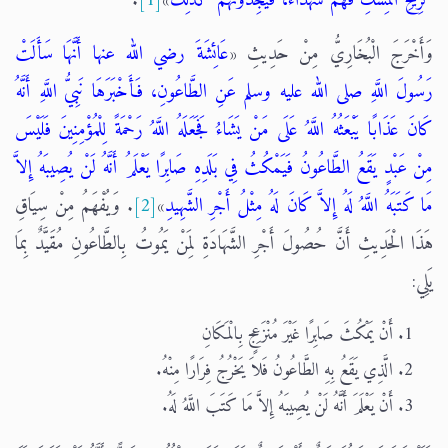
وَأَخْرَجَ الْبُخَارِيُّ مِنْ حَدِيثِ «
عَائِشَةَ رضي الله عنها أَنَّهَا سَأَلَتْ
رَسُولَ اللَّهِ صلى الله عليه وسلم عَنِ الطَّاعُونِ، فَأَخْبَرَهَا نَبِيُّ اللَّهِ أَنَّهُ
كَانَ عَذَابًا يَبْعَثُهُ اللَّهُ عَلَى مَنْ يَشَاءُ فَجَعَلَهُ اللَّهُ رَحْمَةً لِلْمُؤْمِنِينَ فَلَيْسَ
مِنْ عَبْدٍ يَقَعُ الطَّاعُونُ فَيَمْكُثُ فِي بَلَدِهِ صَابِرًا يَعْلَمُ أَنَّهُ لَنْ يُصِيبَهُ إِلاَّ
مَا كَتَبَهُ اللَّهُ لَهُ إِلاَّ كَانَ لَهُ مِثْلُ أَجْرِ الشَّهِيدِ
»
[2]
. وَيُفْهَمُ مِنْ سِيَاقِ
هَذَا الْحَدِيثِ أَنَّ حُصُولَ أَجْرِ الشَّهَادَةِ لِمَنْ يَمُوتُ بِالطَّاعُونِ مُقَيَّدٌ بِمَا
يَلِي:
أَنْ يَمْكُثَ صَابِرًا غَيْرَ مُنْزَعِجٍ بِالْمَكَانِ
الَّذِي يَقَعُ بِهِ الطَّاعُونُ فَلاَ يَخْرُجُ فِرَارًا مِنْهُ.
أَنْ يَعْلَمَ أَنَّهُ لَنْ يُصِيبَهُ إِلاَّ مَا كَتَبَ اللَّهُ لَهُ.