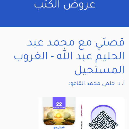
عروض الكتب
قصتي مع محمد عبد
الحليم عبد الله - الغروب
المستحيل
أ. د. حلمي محمد القاعود