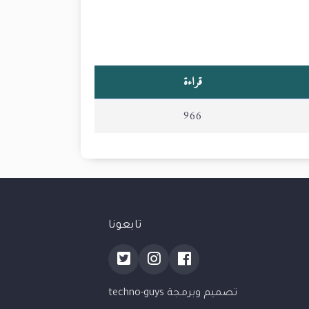
قراءة
966
تابعونا
تصميم وبرمجة techno-guys