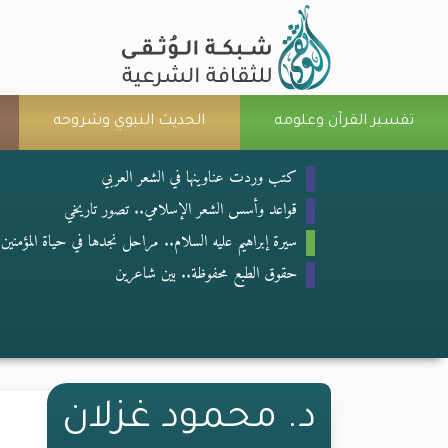
تفسير القرآن وعلومه
الحديث النبوي وشروحه
كتب وردت عناوينها في الشعر العربي
قواعد وأسس الشعر الإسلامي.. تصور تاريخي
سيرة إبراهيم عليه السلام.. مراحل نجدها في حياة المؤمنين
حقوق الطبع محفوظة.. بين شاعرين
د. محمود غزلان