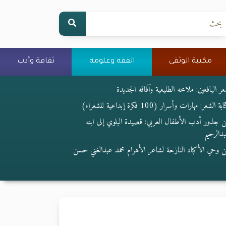
مكتبة الوثقى
الفقه وعلومه
ثقافة وأدب
ر اليافعين: ملامحه الطليعية وآفاقه الجديدة
بة الشعر: مهارات وأسرار (100 فكرة إبداعية للشعراء)
 جذور أدب الأطفال العربي: قصيدة البلوي إلى ابنه
دالرحيم
 وحي الأكباد النازحة لشاعر الأهرام محمد عبدالغني حسن