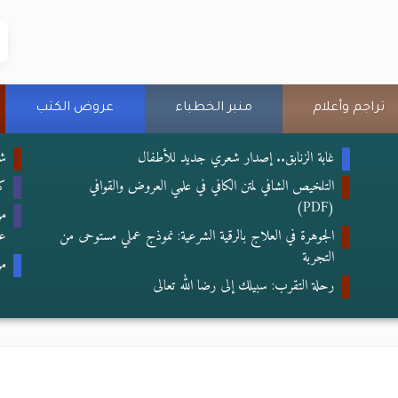
تراجم وأعلام
منبر الخطباء
عروض الكتب
غابة الزنابق.. إصدار شعري جديد للأطفال
شع
التلخيص الشافي لمتن الكافي في علمي العروض والقوافي
كتا
(PDF)
من
الجوهرة في العلاج بالرقية الشرعية: نموذج عملي مستوحى من
عب
التجربة
من
رحلة التقرب: سبيلك إلى رضا الله تعالى