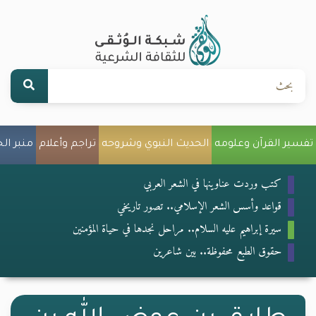
تفسير القرآن وعلومه
الحديث النبوي وشروحه
تراجم وأعلام
منبر ال
كتب وردت عناوينها في الشعر العربي
قواعد وأسس الشعر الإسلامي.. تصور تاريخي
سيرة إبراهيم عليه السلام.. مراحل نجدها في حياة المؤمنين
حقوق الطبع محفوظة.. بين شاعرين