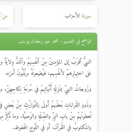
سورة:
الأحزاب
من آ
الواضح في التفسير - محمد خير رمضان يوسف
النبيُّ أقرَبُ إلى المؤمِنينَ مِنْ أنفُسِهمْ وأشَدُّ وِلايَة
على اختِيارِهمْ لأنفُسِهم، فيُطيعونَهُ ويُلَبُّونَ أمرَه.
وزَوجاتُ النبيِّ بمَنزِلَةِ أُمَّهاتِهمْ في حُرمَةِ نِكاحِهِنّ، و
وذَوو القَراباتِ بَعضُهمْ أَولَى بالتَّوارُثِ مِنْ بَعضٍ ف
تُعطونَهمْ مِنْ بابِ البِرِّ والصِّلَةِ والوَصيَّة. وما ذُكِرَ 
والمَكتوبُ في القُرآن، أو في اللَّوحِ المَحفوظ.