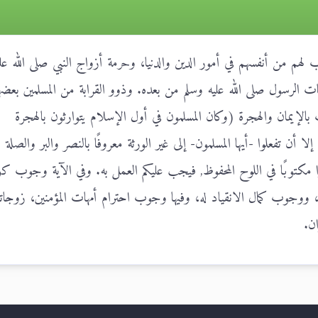
رب لهم من أنفسهم في أمور الدين والدنيا، وحرمة أزواج النبي صلى الله عل
جات الرسول صلى الله عليه وسلم من بعده. وذوو القرابة من المسلمين بعضه
إيمان والهجرة (وكان المسلمون في أول الإسلام يتوارثون بالهجرة
 أن تفعلوا -أيها المسلمون- إلى غير الورثة معروفًا بالنصر والبر والصلة
ًا مكتوبًا في اللوح المحفوظ, فيجب عليكم العمل به. وفي الآية وجوب ك
ه، ووجوب كمال الانقياد له، وفيها وجوب احترام أمهات المؤمنين، زوجات
ان.