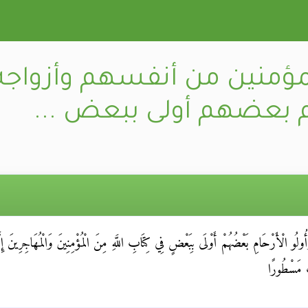
المؤمنين من أنفسهم وأزواجه
ام بعضهم أولى ببعض ...
مْ وَأُولُو الْأَرْحَامِ بَعْضُهُمْ أَوْلَى بِبَعْضٍ فِي كِتَابِ اللَّهِ مِنَ الْمُؤْمِنِينَ وَالْمُهَاجِرِينَ إِل
بِ مَسْطُورًا