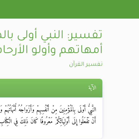
تفسير: النبي أولى ب
أمهاتهم وأولو الأرح
تفسير القرآن
الآية
النَّبِيُّ أَوْلَى بِالْمُؤْمِنِينَ مِنْ أَنْفُسِهِمْ وَأَزْوَاجُهُ أُمَّهَاتُهُ
أَنْ تَفْعَلُوا إِلَى أَوْلِيَائِكُمْ مَعْرُوفًا كَانَ ذَلِكَ فِي الْكِتَا