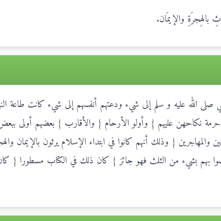
رُثِ بالهِجرَةِ والإيمَان.
نبي صلى الله عليه و سلم إلى شيء ودعتهم أنفسهم إلى شيء كانت طاعة النب
في حرمة نكاحهن عليهم { وأولو الأرحام } والأقارب { بعضهم أولى ببعض
ن والمهاجرين } وذلك أنهم كانوا في ابتداء الإسلام يرثون بالإيمان واله
يوصوا بهم بشيء من الثلث فهو جائز { كان ذلك في الكتاب مسطورا } كان