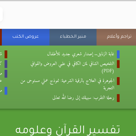
تراجم وأعلام
منبر الخطباء
عروض الكتب
غابة الزنابق.. إصدار شعري جديد للأطفال
شع
التلخيص الشافي لمتن الكافي في علمي العروض والقوافي
كتا
(PDF)
من
الجوهرة في العلاج بالرقية الشرعية: نموذج عملي مستوحى من
عب
التجربة
من
رحلة التقرب: سبيلك إلى رضا الله تعالى
تفسير القرآن وعلومه