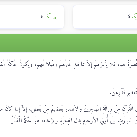
ية:
6
إلى آية:
6
ً ونُصرَةً لهم، فلا يأمرُهمْ إلاّ بما فيهِ خَيرُهمْ وصَلاحُهم، ويَكونُ حُكمُهُ مُقَدَّ
تَعظيمِ قَدْرِهنّ.
ي القُرآنِ مِنْ وِراثَةِ المُهاجِرينَ والأنصارِ بَعضِهمْ مِنْ بَعض، إلاّ إذا كانَ ما
مِنْ التوارُثِ بينَ أُولي الأرحامِ بدلَ الهِجرَةِ والإخاء، هوَ الحُكمُ المُقَدَّرُ