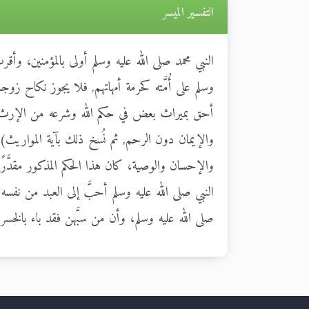
التفسير الميسر
النبي محمد صلى الله عليه وسلم أولى بالمؤمنين، وأق
وسلم على أُمَّته كحرمة أمهاتهم, فلا يجوز نكاح زو
أحق بميراث بعض في حكم الله وشرعه من الإرث بال
والإيمان دون الرحم, ثم نُسخ ذلك بآية المواريث) إلا
والإحسان والوصية، كان هذا الحكم المذكور مقدَّر
النبي صلى الله عليه وسلم أحبَّ إلى العبد من نفس
صلى الله عليه وسلم، وأن من سبَّهن فقد باء بالخسر