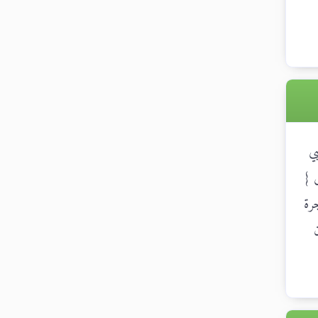
ي
 }
جرة