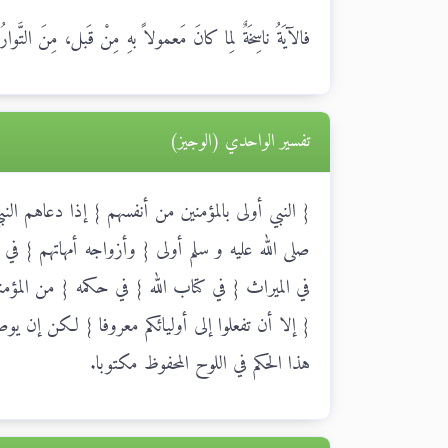
فالآيَةُ ناسِخَةٌ لِما كانَ مَعمولاً بهِ مِنْ قَبل، مِنَ التَّوا
تفسير الواحدي (الوجيز)
{ النبي أولى بالمؤمنين من أنفسهم } إذا دعاهم ال
صلى الله عليه و سلم أولى { وأزواجه أمهاتهم } 
في الميراث { في كتاب الله } في حكمه { من المؤمني
{ إلا أن تفعلوا إلى أوليائكم معروفا } لكن إن 
هذا الحكم في اللوح المحفوظ مكتوبا.