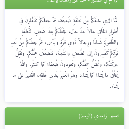
الواضح في التفسير - محمد خير رمضان يوسف
اللهُ الذي خلقَكمْ مِنْ نُطفَةٍ ضَعيفَة، ثمَّ جعلَكمْ تَتنَقَّلونَ في
أطوارِ الخَلقِ حالاً بعدَ حال، فجعَلَكمْ بعدَ ضَعفِ النُّطفَةِ
والطُّفولَةِ شَبابًا ورِجالاً ذَوي قوَّةٍ وبَأس، ثمَّ جعلَكمْ مِنْ بَعدِ
قوَّتِكمْ تَنحَدِرونَ إلى الضَّعفِ والشَّيبَة، فتَضعُفُ هِمَّتُكم، وتَقِلُّ
حركَتُكم، وتَختَلُّ صِحَّتُكم، وتَعودونَ ضُعفاءَ كما كنتُم. واللهُ
يَخلُقُ ما يَشاءُ كما يَشاء، وهوَ العَليمُ بتَدبيرِ خَلقِه، القَديرُ على ما
يَشاء.
تفسير الواحدي (الوجيز)