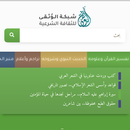
تفسير القرآن وعلومه
الحديث النبوي وشروحه
تراجم وأعلام
منبر ال
كتب وردت عناوينها في الشعر العربي
قواعد وأسس الشعر الإسلامي.. تصور تاريخي
سيرة إبراهيم عليه السلام.. مراحل نجدها في حياة المؤمنين
حقوق الطبع محفوظة.. بين شاعرين