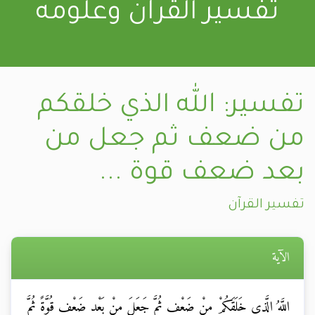
تفسير القرآن وعلومه
تفسير: الله الذي خلقكم
من ضعف ثم جعل من
بعد ضعف قوة ...
تفسير القرآن
الآية
اللَّهُ الَّذِي خَلَقَكُمْ مِنْ ضَعْفٍ ثُمَّ جَعَلَ مِنْ بَعْدِ ضَعْفٍ قُوَّةً ثُمَّ