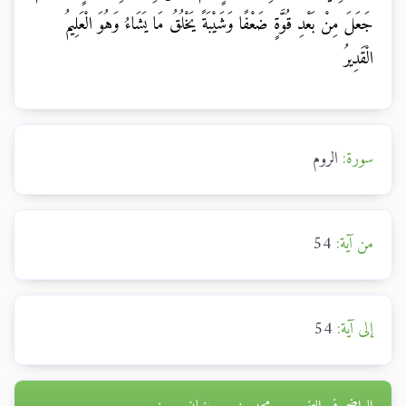
جَعَلَ مِنْ بَعْدِ قُوَّةٍ ضَعْفًا وَشَيْبَةً يَخْلُقُ مَا يَشَاءُ وَهُوَ الْعَلِيمُ
الْقَدِيرُ
سورة:
الروم
من آية:
54
إلى آية:
54