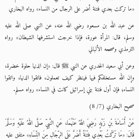
«ما تركت بعدي فتنة أضر على الرجال من النساء» رواه البخاري
عن عبد الله بن مسعود رضي الله عنه، عن النبي صلى الله عليه
وسلم، قال: المرأة عورة، فإذا خرجت استشرفها الشيطان» رواه
الترمذي وصححه الألباني
وعن أبي سعيد الخدري عن النبي
ﷺ
قال
:
«إن الدنيا حلوة خضرة،
وإن الله مستخلفكم فيها فينظر كيف تعملون، فاتقوا الدنيا، واتقوا
النساء؛ فإن أول فتنة بني إسرائيل كانت في النساء» رواه مسلم.
صحيح البخاري (7/ 8)
عَنْ أُسَامَةَ بْنِ زَيْدٍ رَضِيَ اللَّهُ عَنْهُمَا، عَنِ النَّبِيِّ صَلَّى اللهُ عَلَيْهِ وَسَلَّمَ
قَالَ: «مَا تَرَكْتُ بَعْدِي فِتْنَةً أَضَرَّ عَلَى الرِّجَالِ مِنَ النِّسَاءِ» متفق عليه