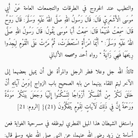
والتطيب عند الخروج في الطرقات والتجمعات العامة عَنْ أَبِي
مُوسَى الْأَشْعَرِيِّ قَالَ: قَالَ رَسُولُ اللهِ صَلَّى اللهُ عَلَيْهِ وَسَلَّمَ: قَالَ رَوْحٌ
قَالَ: سَمِعْتُ غُنَيْمًا قَالَ: سَمِعْتُ أَبَا مُوسَى يَقُولُ: قَالَ رَسُولُ اللهِ صَلَّى
اللهُ عَلَيْهِ وَسَلَّمَ: " أَيُّمَا امْرَأَةٍ اسْتَعْطَرَتْ، ثُمَّ مَرَّتْ عَلَى الْقَوْمِ لِيَجِدُوا
رِيحَهَا فَهِيَ زَانِيَةٌ " رواه أحمد وصححه الألباني
ثالثاً: الله جل وعلا فطر الرجل والمرأة على أن يميل بعضهما إلى
الآخر ليتم اللقاء بينهما من بابه الصحيح باب الزواج {وَمِنْ آيَاتِهِ أَنْ
خَلَقَ لَكُمْ مِنْ أَنْفُسِكُمْ أَزْوَاجًا لِتَسْكُنُوا إِلَيْهَا وَجَعَلَ بَيْنَكُمْ مَوَدَّةً
وَرَحْمَةً إِنَّ فِي ذَلِكَ لَآيَاتٍ لِقَوْمٍ يَتَفَكَّرُونَ (21)} [الروم: 21]
واستغل الشيطان هذا الميل الفطري ليوظفه في مسرحية الغواية فعن
أسامة بن زيد رضي الله عنهما، عن النبي صلى الله عليه وسلم قال: