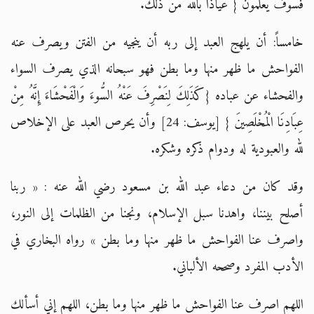
فَسَوْفَ يَعْلَمُونَ } عياذاً بالله من ذلك.
خامساً: أن يلهج العبد إلى ربه أن ينجيه من الفتن ويصرف عنه
الفواحش ما ظهر منها وما بطن فهو سبحانه الذي يصرف السواء
والفحشاء عن عباده {كَذَلِكَ لِنَصْرِفَ عَنْهُ السُّوءَ وَالْفَحْشَاءَ إِنَّهُ مِنْ
عِبَادِنَا الْمُخْلَصِينَ } [يوسف: 24] وأن يحرص العبد على الإخلاص
لله والعبودية له ودوام ذكره وشكره.
وقد كان من دعاء عبد الله بن مسعود رضي الله عنه : « ربنا
أصلح بيننا، واهدنا سبل الإسلام، ونجنا من الظلمات إلى النور،
واصرف عنا الفواحش ما ظهر منها وما بطن » رواه البخاري في
الأدب المفرد وصححه الألباني.
اللهم اصرف عنا الفواحش ما ظهر منها وما بطن، اللهم إني أسألك