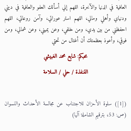
العافية في الدنيا والآخرة، اللهم إني أسألك العفو والعافية في ديني
ودنياي وأهلي ومالي، اللهم استر عوراتي، وآمن روعاتي، اللهم
احفظني من بين يدي، ومن خلفي، وعن يميني، وعن شمالي، ومن
فوقي، وأعوذ بعظمتك أن أغتال من تحتي
محبكم: شايع محمد الغبيشي
القنفذة / حلي / السلامة
([1]) سلوة الأحزان للاجتناب عن مجالسة الأحداث والنسوان
(ص: 53، بترقيم الشاملة آليا)