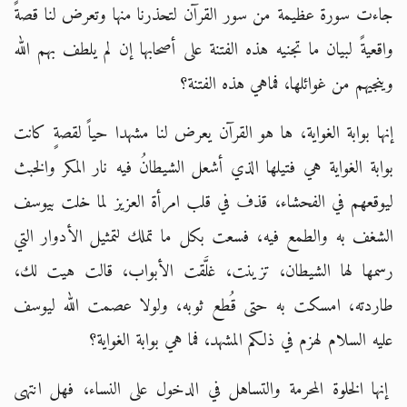
جاءت سورة عظيمة من سور القرآن لتحذرنا منها وتعرض لنا قصةً
واقعيةً لبيان ما تجنيه هذه الفتنة على أصحابها إن لم يلطف بهم الله
وينجيهم من غوائلها، فماهي هذه الفتنة؟
إنها بوابة الغواية، ها هو القرآن يعرض لنا مشهدا حياً لقصةٍ كانت
بوابة الغواية هي فتيلها الذي أشعل الشيطانُ فيه نار المكر والخبث
ليوقعهم في الفحشاء، قذف في قلب امرأة العزيز لما خلت بيوسف
الشغف به والطمع فيه، فسعت بكل ما تملك لتمثيل الأدوار التي
رسمها لها الشيطان، تزينت، غلَّقت الأبواب، قالت هيت لك،
طاردته، امسكت به حتى قُطع ثوبه، ولولا عصمت الله ليوسف
عليه السلام لهزم في ذلكم المشهد، فما هي بوابة الغواية؟
إنها الخلوة المحرمة والتساهل في الدخول على النساء، فهل انتهى