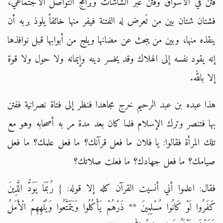
فتن في الأسواق وفتن عبر الشاشات وبرامج التواصل الاجتماعي،
فشتان شتان بين من تَعرض له الفتنة فيفر منها خائفاً يلوذ بربه أن
ينقذه منها، وبين من يبحث عن مضانها ويلج من أبوابها قبل نوافذها
إنه يقود نفسه إلى الهلاك وقد يخسر دينه وإيمانه ولا حول ولا قوة
إلا بالله.
هذا عبده بن عبد الرحيم خرج مجاهدا فنظر إلى فتاة نصرانية ففتن
بها فتنصر وترك الإسلام فلما كان بعد مدة مر به أصحابه وهو مع
تلك المرأة فقالوا: يا فلان ما فعل قرآنك؟ ما فعل علمك؟ ما فعل
صيامك؟ ما فعل جهادك؟ ما فعلت صلاتك؟
فقال: اعلموا أني أنسيت القرآن كله إلا قوله: { رُبَمَا يَوَدُّ الَّذِينَ
كَفَرُوا لَوْ كَانُوا مُسْلِمِينَ ** ذَرْهُمْ يَأْكُلُوا وَيَتَمَتَّعُوا وَيُلْهِهِمُ الْأَمَلُ