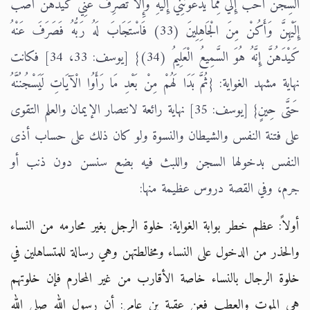
السِّجْنُ أَحَبُّ إِلَيَّ مِمَّا يَدْعُونَنِي إِلَيْهِ وَإِلَّا تَصْرِفْ عَنِّي كَيْدَهُنَّ أَصْبُ
إِلَيْهِنَّ وَأَكُنْ مِنَ الْجَاهِلِينَ (33) فَاسْتَجَابَ لَهُ رَبُّهُ فَصَرَفَ عَنْهُ
كَيْدَهُنَّ إِنَّهُ هُوَ السَّمِيعُ الْعَلِيمُ (34)} [يوسف: 33، 34] فكانت
نهاية مشهد الغواية: {ثُمَّ بَدَا لَهُمْ مِنْ بَعْدِ مَا رَأَوُا الْآيَاتِ لَيَسْجُنُنَّهُ
حَتَّى حِينٍ} [يوسف: 35] نهاية رائعة لانتصار الإيمان والعلم التقوى
على فتنة النفس والشيطان والنسوة ولو كان ذلك على حساب أذى
النفس بدخولها السجن واللبث فيه بضع سنسن دون ذنب أو
جرم، وفي القصة دروس عظيمة منها:
أولاً: عظم خطر بوابة الغواية: خلوة الرجل بغير محارمه من النساء
والحذر من الدخول على النساء ومخالطتهن وهي رسالة للمتساهلين في
خلوة الرجال بالنساء خاصة الأقارب من غير المحارم فإن خلوتهم
هي الموت والعطب فعن عقبة بن عامر: أن رسول الله صلى الله