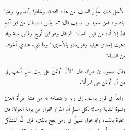
لأجل ذلك حَذِرَ السلف من هذه الفتنة، وخافوا بأنفسهم، وعنها
تباعدوا، فعن سعيد بن المسيب قال: “ما يئس الشيطان من ابن آدم
قط إلا أتاه من قبل النساء“
ثم قال وهو ابن أربع وثمانين سنة وقد
ذهبت إحدى عينيه وهو يعشو بالأخرى:" وما شيء عندي أخوف
من النساء"
وقال ميمون بن مهران قال: "لأنْ أوتمنَ على بيت مالٍ أحب إلي
من أن أوتمن على امرأة".
رابعاً: في فرار يوسف إلى ربه واعتصامه به من فتنة امرأة العزيز
ونسوة المدينة رسالة لكل مسلم أنِ الفرار الفرار من بوابة الغواية: فتن
الخلوة بالنساء والدخول عليهنّ في زمن يعج بالفتن، فإلى الله المشتكى