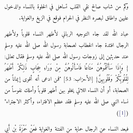
وكم من شاب صالح نقي القلب تساهل في الخلوة بالنساء والدخول
عليهن واطلق لبصره النظر في الحرام فوقع في الزيغ والغواية.
عباد الله لقد جاء التوجيه الرباني لأطهر النساء قلوباً ولأطهر
الرجال افئدة جاء الخطاب لصحابة رسول الله صلى الله عليه وسلم
عند حديثهن إلى زوجات رسول الله صلى الله عليه وسلم فقال تعالى:
{ وَإِذَا سَأَلْتُمُوهُنَّ مَتَاعًا فَاسْأَلُوهُنَّ مِنْ وَرَاءِ حِجَابٍ ذَلِكُمْ أَطْهَرُ
لِقُلُوبِكُمْ وَقُلُوبِهِنَّ} [الأحزاب: 53]
"فمن ادعى أنه أقوى إيماناً من
الصحابة، أو أن النساء اللاتي يخلو بهن أطهر قلوباً وأملك نفوساً من
نساء النبي صلى الله عليه وسلم فقد عظم الافتراء، وأكثر الاجتراء"
)
[1]
(
فبعد النساء عن الرجال حماية من الفتنة والغواية فعَنْ حَمْزَةَ بْنِ أَبِي