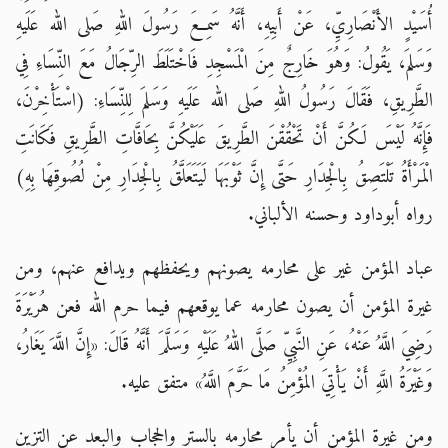
أُسَيْدٍ الأَنْصَارِيِّ، عَنْ أَبِيهِ، أَنَّهُ سَمِعَ رَسُولَ اللهِ صَلى الله عَلَيهِ
وَسَلمَ، يَقُولُ: وَهُوَ خَارِجٌ مِنَ الْمَسْجِدِ فَاخْتَلَطَ الرِّجَالُ مَعَ النِّسَاءِ فِي
الطَّرِيقِ، فَقَالَ رَسُولُ اللهِ صَلى الله عَلَيهِ وَسَلمَ لِلنِّسَاءِ: (اسْتَأْخِرْنَ،
فَإِنَّهُ لَيْسَ لَكُنَّ أَنْ تَحْقُقْنَ الطَّرِيقَ عَلَيْكُنَّ بِحَافَّاتِ الطَّرِيقِ فَكَانَتِ
الْمَرْأَةُ تَلْتَصِقُ بِالْجِدَارِ حَتَّى إِنَّ ثَوْبَهَا لَيَتَعَلَّقُ بِالْجِدَارِ مِنْ لُصُوقِهَا بِهِ)
رواه أبوداود وحسنه الألباني.
عباد المؤمن غير على محارمه يصونهم ويحفظهم ويدافع عنهم، ومن
غيرة المؤمن أن يصون محارمه عما يوقعهم فيما حرم الله فعن هُرَيْرَةَ
رَضِيَ اللَّهُ عَنْهُ، عَنِ النَّبِيِّ صَلَّى اللهُ عَلَيْهِ وَسَلَّمَ أَنَّهُ قَالَ: «إِنَّ اللَّهَ يَغَارُ،
وَغَيْرَةُ اللَّهِ أَنْ يَأْتِيَ المُؤْمِنُ مَا حَرَّمَ اللَّهُ» متفق عليه.
ومن غيرة المؤمن أن يأمر محارمه بالستر والحجاب والبعد عن التزين