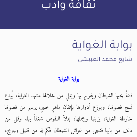
ثقافة وأدب
بوابة الغواية
شايع محمد الغبيشي
بوابة الغواية
فتنةٌ يحبها الشيطان ويفرح بها ويملي من خلالها مشهد الغواية، يُبدع
نسج فصولها، ويوزع أدوارها بإتقانِ ماهرٍ خبيرٍ، يرسم من فصولها
خارطة الغواية، يزينها ويجملها، يملأ النفوس شغفاً بها، وقل من
دلف من بابها فنجى من غوائل الشيطان فكم له من قتيل وجريح،