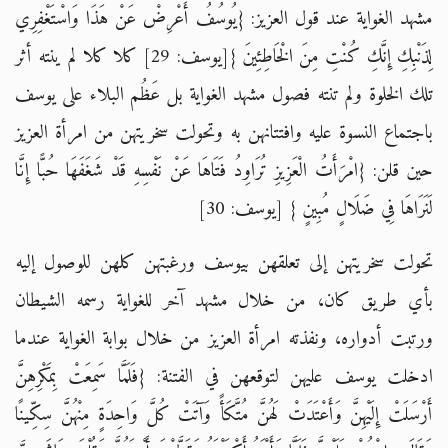
مشهد الغواية عند قول العزيز: {يُوسُفُ أَعْرِضْ عَنْ هَذَا وَاسْتَغْفِرِي
لِذَنْبِكِ إِنَّكِ كُنْتِ مِنَ الْخَاطِئِينَ }[يوسف: 29] كلا كلا لم ينته أثر
تلك الخلوة ولم تنته فصول مشهد الغواية بل عَظُم البلاء على يوسف
باجتماع النسوة عليه وافتتانهن به وتحولت سخريتهن من امرأة العزيز
حين قلن:
{امْرَأَتُ الْعَزِيزِ تُرَاوِدُ فَتَاهَا عَنْ نَفْسِهِ قَدْ شَغَفَهَا حُبًّا إِنَّا
لَنَرَاهَا فِي ضَلَالٍ مُبِينٍ } [يوسف: 30]
تحولت سخريتهن إلى تعلقهن بيوسف ورغبتهن كلهن للوصول إليه
بأي طريق كان، من خلال مشهد آخر للغواية رسمه الشيطان
ورتبت أدواره، ونفذته امرأة العزيز من خلال بوابة الغواية عندما
ادخلت يوسف عليهن لتوقعهن في الفتنة: {فَلَمَّا سَمِعَتْ بِمَكْرِهِنَّ
أَرْسَلَتْ إِلَيْهِنَّ وَأَعْتَدَتْ لَهُنَّ مُتَّكَأً وَآتَتْ كُلَّ وَاحِدَةٍ مِنْهُنَّ سِكِّينًا