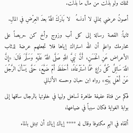
تملك ولو بذلت من مال ما بذلت.
أصونُ عرضي بمالي لا أدنسهُ لا بَارَكَ اللَّهُ بعدَ العِرْضِ في المالِ.
ثانياً: القصة رسالة إلى كل أب وزوج وأخ كن حريصاً على
محارمك واعلم أن الله استراك إياها فلا تجعلهم عرضة لذئاب
الأعراض عَنِ الْحَسَنِ، أَنَّ نَبِيَّ اللَّهِ صَلَّى اللَّهُ عَلَيْهِ وَسَلَّمَ قَالَ: «إِنَّ
اللَّهَ سَائِلٌ كُلَّ رَاعٍ عَمَّا اسْتَرْعَاهُ، أَحَفَظَ أَمْ ضَيَّعَ، حَتَّى يَسْأَلَ الرَّجُلَ
عَنْ أَهْلِ بَيْتِهِ» رواه ابن حبان وحسنه الألباني
فكم من فتاة عفيفة طاهرة تساهل وليها في خلوتها بالرجال ساقها إلى
بوابة الغواية فكان سبباً في ضياعها،
ألقاه في اليم مكتوفا وقال له **** إياك إياك أن تبتل بالماء