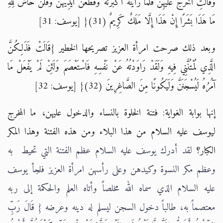
وَقَالَتِ اخْرُجْ عَلَيْهِنَّ فَلَمَّا رَأَيْنَهُ أَكْبَرْنَهُ وَقَطَّعْنَ أَيْدِيَهُنَّ وَقُلْنَ حَاشَ لِلَّهِ
مَا هَذَا بَشَرًا إِنْ هَذَا إِلَّا مَلَكٌ كَرِيمٌ (31)} [يوسف: 31]
وبعد ذلك صرحت امرأة العزيز تصريحها الخطير {قَالَتْ فَذَلِكُنَّ
الَّذِي لُمْتُنَّنِي فِيهِ وَلَقَدْ رَاوَدْتُهُ عَنْ نَفْسِهِ فَاسْتَعْصَمَ وَلَئِنْ لَمْ يَفْعَلْ مَا
آمُرُهُ لَيُسْجَنَنَّ وَلَيَكُونًا مِنَ الصَّاغِرِينَ (32)} [يوسف: 32]
إنها بوابة الغواية: فتنة الخلوة بالنساء والدخول عليهن، ما المخرج
ليوسف عليه السلام من هذا البلاء ومن هذه الفتنة وهذا المكر
الكبار؟
لقد أدرك يوسف عليه السلام عظم الفتنة التي تحيط به
وعظم مكر النسوة وكيدهن وعلى رأسهن امرأة العزيز فلجأ يوسف
عليه السلام الذي سماه الله مخلصاً وأتاه العلم والحكمة إلى ربه
معتصماً به، طالباً دخول السجن ليسلم له دينه وعرضه { قَالَ رَبِّ