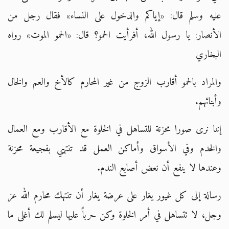
عليه وسلم قال: «إياكم والدخول على النساء» فقال رجل من
الأنصار: يا رسول الله، أفرأيت الحمو؟ قال: «الحمو الموت» رواه
البخاري
والمراد بالحمو أقارب الزوج من غير المحارم كالأخ والعم والخال
وأبنائهم.
إننا نرى صورا محزنة للتساهل في الخلوة مع الأقارب ومع العمال
والخدم وفي الأسواق وأماكن العمل قد تنتهي بفجيعة محزنة
وعندها لا ينفع أن نعض أصابع الندم.
رسالة إلى كل غيور يغار على عرضة يغار أن تنتهك محارم الله عز
وجل، لا تتساهل في أمر الخلوة وكن حرباً عليها ليسلم لك أغلى ما