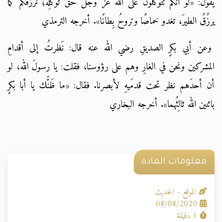
يقولُ: «لو أنَّكم تتوكَّلون على الله عز وجل حقَّ توكُّلِه؛ لرزَقَكُم كما
يرزُقُ الطيرَ، تغدو خماصًا وتروحُ بِطانًا». أخرجه الترمذي
وعن أبي بكرٍ الصديقِ رضي الله عنه قال: نَظرتُ إلى أقدامِ
المشركين ونحن في الغارِ وهم على رؤوسنا، فقلت: يا رسولَ الله، لو
أن أحدَهم نظر تحت قدمَيهِ لأبصرنا. فقال: «ما ظَنُّك يا أبا بكرٍ
باثنين الله ثالِثُهما». أخرجه البخاري
معلومات المادة
الموقع - الحديث
08/08/2020
1 دقيقة