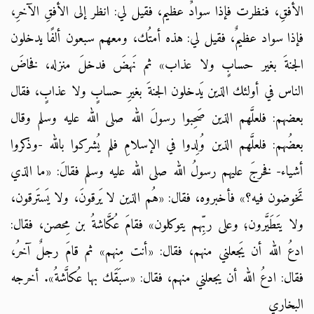
الأفقِ، فنظرت فإذا سوادٌ عظيم، فقيل لي: انظر إلى الأفقِ الآخرِ،
فإذا سواد عظيمٌ، فقيل لي: هذه أمتُك، ومعهم سبعون ألفًا يدخلون
الجنةَ بغير حسابٍ ولا عذاب» ثم نَهضَ فدخلَ منزله، فخاضَ
الناس في أولئك الذين يَدخلون الجنةَ بغيرِ حسابٍ ولا عذابٍ، فقال
بعضهم: فلعلَّهم الذين صَحِبوا رسولَ الله صلى الله عليه وسلم وقال
بعضُهم: فلعلَّهم الذين وُلِدوا في الإسلامِ فلم يُشركوا بالله -وذكروا
أشياء- فخرجَ عليهم رسولُ الله صلى الله عليه وسلم فقالَ: «ما الذي
تَخوضون فيه؟» فأخبروه، فقال: «هُم الذين لا يَرقونَ، ولا يَستَرقون،
ولا يتَطَيَّرون؛ وعلى ربِّهم يتوكلون» فقامَ عُكَّاشةُ بن مِحصن، فقال:
ادعُ الله أن يَجعلني منهم، فقال: «أنت مِنهم» ثم قامَ رجلٌ آخرُ،
فقال: ادعُ الله أن يجعلني منهم، فقال: «سبَقَك بها عُكاَّشةُ». أخرجه
البخاري