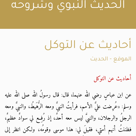
الحديث النبوي وشروحه
أحاديث عن التوكل
الموقع - الحديث
أحاديث عن التوكل
عن ابن عباسٍ رضي الله عنهما، قال: قال رسولُ الله صلى الله عليه
وسلم: «عُرِضت عليَّ الأمم، فرأيتُ النبيَّ ومعه الرُّهَيطُ، والنبيَّ ومعه
الرجلُ والرجلان، والنبيَّ ليس معه أحدٌ، إذ رُفِع لي سوادٌ عظيمٌ،
فظننتُ أنهم أمتي، فقيلَ لي: هذا موسى وقومُه، ولكن انظر إلى