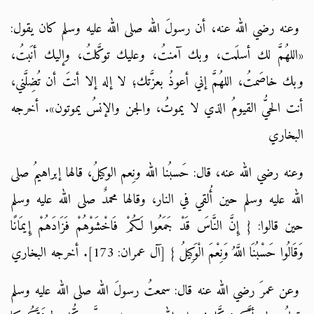
وعنه رضي الله عنه، أن رسولَ الله صلى الله عليه وسلم كان يقول:
«اللهُمَّ لك أسلَمت، وبك آمنتُ، وعليك توكَّلتُ، وإليك أنَبتُ،
وبك خاصَمتُ، اللهُمَّ إني أعوذُ بعزَّتك؛ لا إله إلا أنتَ أن تُضِلَّني،
أنت الحيُّ القيومُ الذي لا يموتُ، والجن والإنسُ يموتون». أخرجه
البخاري
وعنه رضي الله عنه، قال: حَسبُنا الله ونِعم الوكيلُ، قالها إبراهيمُ صلى
الله عليه وسلم حين أُلقي في النار، وقالها محمدٌ صلى الله عليه وسلم
حين قالوا: { إِنَّ النَّاسَ قَدْ جَمَعُوا لَكُمْ فَاخْشَوْهُمْ فَزَادَهُمْ إِيمَانًا
وَقَالُوا حَسْبُنَا اللَّهُ وَنِعْمَ الْوَكِيلُ } [آل عمران: 173]. أخرجه البخاري
وعن عمرَ رضي الله عنه قال: سمعتُ رسولَ الله صلى الله عليه وسلم