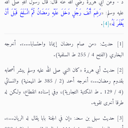
د - وَعَنْ أَبِي هُرَيْرَةَ رضي الله عنه قَالَ: قَالَ رَسُولُ اللَّهِ صلى الله
عليه وسلم: «
رَغِمَ أَنْفُ رَجُلٍ دَخَلَ عَلَيْهِ رَمَضَانُ ثُمَّ انْسَلَخَ قَبْلَ أَنْ
يُغْفَرَ لَهُ
»
[4]
.
[1] حديث: «من صام رمضان إيمانا واحتسابا....». أخرجه
البخاري (الفتح 4 / 255 ط السلفية).
[2] حديث أبي هريرة «كان النبي صلى الله عليه وسلم يبشر أصحابه
بقدوم رمضان...» أخرجه أحمد (2 / 385 ط الميمنية) والنسائي
(4 / 129 ـ ط المكتبة التجارية)، وفي إسناده انقطاع، ولكن له
طرقا أخرى تقويه.
[3] حديث سهل بن سعد: «إن في الجنة بابا يقال له الريان...».