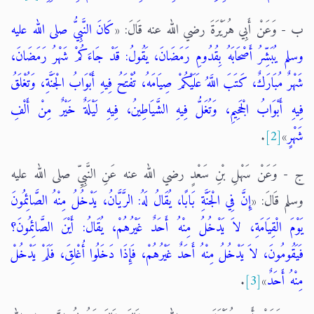
ب - وَعَنْ أَبِي هُرَيْرَةَ رضي الله عنه قَالَ: «
كَانَ النَّبِيُّ صلى الله عليه
وسلم يُبَشِّرُ أَصْحَابَهُ بِقُدُومِ رَمَضَانَ، يَقُولُ: قَدْ جَاءَكُمْ شَهْرُ رَمَضَانَ،
شَهْرٌ مُبَارَكٌ، كَتَبَ اللَّهُ عَلَيْكُمْ صِيَامَهُ، تُفْتَحُ فِيهِ أَبْوَابُ الْجَنَّةِ، وَتُغْلَقُ
فِيهِ أَبْوَابُ الْجَحِيمِ، وَتُغَلُّ فِيهِ الشَّيَاطِينُ، فِيهِ لَيْلَةٌ خَيْرٌ مِنْ أَلْفِ
شَهْرٍ
»
[2]
.
ج - وَعَنْ سَهْلِ بْنِ سَعْدٍ رضي الله عنه عَنِ النَّبِيِّ صلى الله عليه
وسلم قَالَ: «
إِنَّ فِي الْجَنَّةِ بَابًا، يُقَالُ لَهُ: الرَّيَّانُ، يَدْخُلُ مِنْهُ الصَّائِمُونَ
يَوْمَ الْقِيَامَةِ، لاَ يَدْخُلُ مِنْهُ أَحَدٌ غَيْرُهُمْ، يُقَالُ: أَيْنَ الصَّائِمُونَ؟
فَيَقُومُونَ، لاَ يَدْخُلُ مِنْهُ أَحَدٌ غَيْرُهُمْ، فَإِذَا دَخَلُوا أُغْلِقَ، فَلَمْ يَدْخُلْ
مِنْهُ أَحَدٌ
»
[3]
.