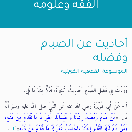
الفقه وعلومه
أحاديث عن الصيام
وفضله
الموسوعة الفقهية الكويتية
وَرَدَتْ فِي فَضْلِ الصَّوْمِ أَحَادِيثُ كَثِيرَةٌ، نَذْكُرُ مِنْهَا مَا يَلِي:
أ - عَنْ أَبِي هُرَيْرَةَ رضي الله عنه عَنِ النَّبِيِّ صلى الله عليه وسلم أَنَّهُ
قَالَ: «
مَنْ صَامَ رَمَضَانَ إِيمَانًا وَاحْتِسَابًا، غُفِرَ لَهُ مَا تَقَدَّمَ مِنْ ذَنْبِهِ،
وَمَنْ قَامَ لَيْلَةَ الْقَدْرِ إِيمَانًا وَاحْتِسَابًا غُفِرَ لَهُ مَا تَقَدَّمَ مِنْ ذَنْبِهِ
»
[1]
.