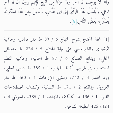
وَأَنَّهُ لاَ يُوجِبُ لَهُ أَجرًا وَلاَ جُزءًا مِنَ الرِّبحِ فَإِنَّهُم يَرَونَ أَنَّ لَهُ أَجرَ
المِثلِ. وَيُنسَبُ هَذَا الرَّأيُ إِلَى ابنِ عَبَّاسٍ. وَجَهلُ مِثلِ هَذَا الحُكمِ مِمَّا
يُعذَرُ بِهِ بَعضُ النَّاسِ
[8]
.
[1] تحفة المحتاج بشرح المنهاج 6 / 89 ط دار صادر، وحاشية
الرشيدي والشبراملسي على نهاية المحتاج 5 / 224 ط مصطفى
الحلبي، وبدائع الصنائع 6 / 87 ط الجمالية، وحاشية النظم
المستعذب في غريب ألفاظ المهذب 1 / 385 ط عيسى الحلبي،
ورد المحتار 4 / 742، ومنتهى الإرادات 1 / 460 ط دار
العروبة، والمقنع 2 / 171 ط السلفية، وكشاف اصطلاحات
الفنون 1 / 136 ط كلكتة، والمهذب 1 / 385، والخرشي 4 /
424، 425 المطبعة الشرفية.