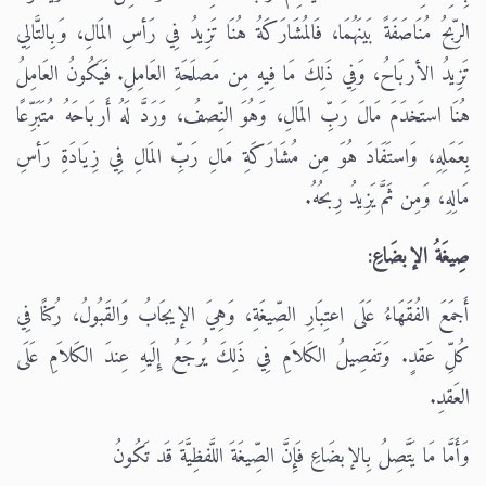
الرِّبحُ مُنَاصَفَةً بَينَهُمَا، فَالمُشَارَكَةُ هُنَا تَزِيدُ فِي رَأسِ المَالِ، وَبِالتَّالِي
تَزِيدُ الأربَاحُ، وَفِي ذَلِكَ مَا فِيهِ مِن مَصلَحَةِ العَامِلِ. فَيَكُونُ العَامِلُ
هُنَا استَخدَمَ مَالَ رَبِّ المَالِ، وَهُوَ النِّصفُ، وَرَدَّ لَهُ أَربَاحَهُ مُتَبَرِّعًا
بِعَمَلِهِ، وَاستَفَادَ هُوَ مِن مُشَارَكَةِ مَالِ رَبِّ المَالِ فِي زِيَادَةِ رَأسِ
مَالِهِ، وَمِن ثَمَّ يَزِيدُ رِبحُهُ.
صِيغَةُ الإبضَاعِ:
أَجمَعَ الفُقَهَاءُ عَلَى اعتِبَارِ الصِّيغَةِ، وَهِيَ الإيجَابُ وَالقَبُولُ، رُكنًا فِي
كُلِّ عَقدٍ. وَتَفصِيلُ الكَلاَمِ فِي ذَلِكَ يُرجَعُ إِلَيهِ عِندَ الكَلاَمِ عَلَى
العَقدِ.
وَأَمَّا مَا يَتَّصِلُ بِالإبضَاعِ فَإِنَّ الصِّيغَةَ اللَّفظِيَّةَ قَد تَكُونُ