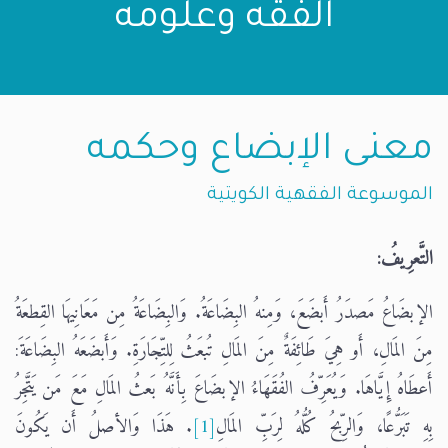
الفقه وعلومه
معنى الإبضاع وحكمه
الموسوعة الفقهية الكويتية
التَّعرِيفُ:
الإبضَاعُ مَصدَرُ أَبضَعَ، وَمِنهُ البِضَاعَةُ. وَالبِضَاعَةُ مِن مَعَانِيهَا القِطعَةُ
مِنَ المَالِ، أَو هِيَ طَائِفَةٌ مِنَ المَالِ تُبعَثُ لِلتِّجَارَةِ. وَأَبضَعَهُ البِضَاعَةَ:
أَعطَاهُ إِيَّاهَا. وَيُعَرِّفُ الفُقَهَاءُ الإبضَاعَ بِأَنَّهُ بَعثُ المَالِ مَعَ مَن يَتَّجِرُ
بِهِ تَبَرُّعًا، وَالرِّبحُ كُلُّهُ لِرَبِّ المَالِ
[1]
. هَذَا وَالأصلُ أَن يَكُونَ