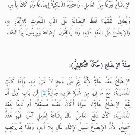
الإبضَاعُ تَبَرُّعًا مِنَ العَامِلِ. وَاعتَبَرَهُ المَالِكِيَّةُ إِبضَاعًا وَلَو كَانَ بِأَجرٍ.
وَيُطلِقُ الفُقَهَاءُ لَفظَ البِضَاعَةِ عَلَى المَالِ المَبعُوثِ لِلاِتِّجَارِ بِهِ،
وَالإبضَاعَ عَلَى العَقدِ ذَاتِهِ، وَقَد يُطلِقُونَ البِضَاعَةَ وَيُرِيدُونَ بِهَا العَقدَ.
صِفَةُ الإبضَاعِ (حُكمُهُ التَّكلِيفِيُّ):
الإبضَاعُ عَقدٌ جَائِزٌ لأَِنَّهُ يَتِمُّ عَلَى وَجهٍ لاَ غَرَرَ فِيهِ. وَإِذَا كَانَتِ
المُضَارَبَةُ، مَعَ مَا فِيهَا مِن شُبهَةِ غَرَرٍ، جَائِزَةً
[2]
فَمِن بَابِ أَولَى أَن
يَقَعَ الإبضَاعُ جَائِزًا، سَوَاءٌ أَكَانَ عَقدُهُ مُستَقِلًّا أَم تَابِعًا لِعَقدِ
المُضَارَبَةِ، كَأَن دَفَعَ العَامِلُ المَالَ بِضَاعَةً لِعَامِلٍ آخَرَ، فَهُوَ عَقدٌ
صَحِيحٌ؛ لأَنَّ الإبضَاعَ سَبِيلٌ لإِِنمَاءِ المَالِ بِلاَ أَجرٍ، وَهَذَا مِمَّا يَرتَضِيهِ