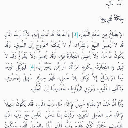
رَبُّ المَالِ.
حِكمَةُ تَشرِيعِهِ:
الإبضَاعُ مِن عَادَةِ التُّجَّارِ،
[3]
وَالحَاجَةُ قَد تَدعُو إِلَيهِ؛ لأَِنَّ رَبَّ المَالِ
قَد لاَ يُحسِنُ البَيعَ وَالشِّرَاءَ، أَو لاَ يُمكِنُهُ الخُرُوجُ إِلَى السُّوقِ، وَقَد
يَكُونُ لَهُ مَالٌ وَلاَ يُحسِنُ التِّجَارَةَ فِيهِ، وَقَد يُحسِنُ وَلاَ يَتَفَرَّغُ وَقَد لاَ
تَلِيقُ بِهِ التِّجَارَةُ، لِكَونِهِ امرَأَةً، أَو مِمَّن يَتَعَيَّرُ بِهَا،
[4]
فَيُوَكِّلُ غَيرَهُ.
وَمَا الإبضَاعُ إِلاَّ تَوكِيلٌ بِلاَ جُعلٍ، فَهُوَ حِينَئِذٍ سَبِيلٌ لِلمَعرُوفِ
وَتَآلُفِ القُلُوبِ وَتَوثِيقِ الرَّوَابِطِ، خُصُوصًا بَينَ التُّجَّارِ.
وَكَمَا أَنَّ عَقدَ الإبضَاعِ سَبِيلٌ لإِِنمَاءِ مَالِ رَبِّ المَالِ، فَقَد يَكُونُ سَبِيلاً
لإِِنمَاءِ مَالِ العَامِلِ المُتَبَرِّعِ، وَذَلِكَ إِذَا دَخَلَ العَامِلُ مَعَ رَبِّ المَالِ
بِالنِّصفِ مَثَلاً، كَأَن يُقَدِّمَ رَبُّ المَالِ أَلفًا وَالعَامِلُ أَلفًا، وَيَكُونَ