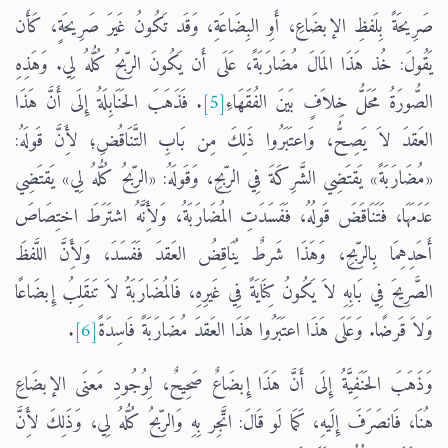
صَرِيحَةً بِلَفظِ الإبضَاعِ، أَوِ البِضَاعَةِ، وَقَد تَكُونُ غَيرَ صَرِيحَةٍ، كَأَن
يَقُولَ: خُذ هَذَا المَالَ مُضَارَبَةً، عَلَى أَن يَكُونَ الرِّبحُ كُلُّهُ لِي. وَهَذِهِ
الصُّورَةُ مَحَلُّ خِلاَفٍ بَينَ الفُقَهَاءِ
[5]
. فَذَهَبَ الحَنَابِلَةُ إِلَى أَنَّ هَذَا
العَقدَ لاَ يَصِحُّ، وَاعتَبَرُوا ذَلِكَ مِن بَابِ التَّنَاقُضِ؛ لأَِنَّ قَولَهُ:
«مُضَارَبَةً» يَقتَضِي الشَّرِكَةَ فِي الرِّبحِ، وَقَولَهُ: «الرِّبحُ كُلُّهُ لِي» يَقتَضِي
عَدَمَهَا، فَتَنَاقَضَ قَولُهُ، فَفَسَدَتِ المُضَارَبَةُ، وَلأَِنَّهُ اشتَرَطَ اختِصَاصَ
أَحَدِهِمَا بِالرِّبحِ، وَهَذَا شَرطٌ يُنَاقِضُ العَقدَ فَفَسَدَ، وَلأَِنَّ اللَّفظَ
الصَّرِيحَ فِي بَابِهِ لاَ يَكُونُ كِنَايَةً فِي غَيرِهِ، فَالمُضَارَبَةُ لاَ تَنقَلِبُ إِبضَاعًا
وَلاَ قَرضًا. وَعَلَى هَذَا اعتَبَرُوا هَذَا العَقدَ مُضَارَبَةً فَاسِدَةً
[6]
.
وَذَهَبَ الحَنَفِيَّةُ إِلَى أَنَّ هَذَا إِبضَاعٌ صَحِيحٌ، لِوُجُودِ مَعنَى الإبضَاعِ
هُنَا، فَانصَرَفَ إِلَيهِ، كَمَا لَو قَالَ: اتَّجِر بِهِ وَالرِّبحُ كُلُّهُ لِي، وَذَلِكَ لأَِنَّ