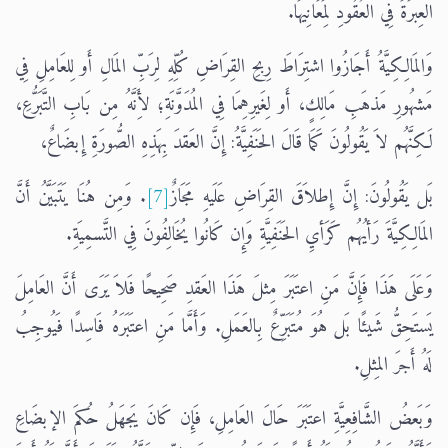
العِبرَةَ فِي العُقُودِ لِمَعَانِيهَا.
وَالمَالِكِيَّةُ أَجَازُوا اشتِرَاطَ رِبحِ القِرَاضِ كُلِّهِ لِرَبِّ المَالِ أَو لِلعَامِلِ فِي
مَشهُورِ مَذهَبِ مَالِكٍ، أَو لِغَيرِهِمَا فِي المُدَوَّنَةِ؛ لأَِنَّهُ مِن بَابِ التَّبَرُّعِ،
لَكِنَّهُم لاَ يَقُولُونَ كَمَا قَالَ الحَنَفِيَّةُ: إِنَّ العَقدَ بِهَذِهِ الصُّورَةِ إِبضَاعٌ،
بَل يَقُولُونَ: إِنَّ إِطلاَقَ القِرَاضِ عَلَيهِ مَجَازٌ
[7]
. وَمِن هُنَا يَتَبَيَّنُ أَنَّ
المَالِكِيَّةَ رَأيُهُم كَرَأيِ الحَنَفِيَّةِ وَإِن كَانُوا يُخَالِفُونَ فِي التَّسمِيَةِ.
وَعَلَى هَذَا فَإِنَّ مَنِ اعتَبَرَ مِثلَ هَذَا العَقدِ صَحِيحًا فَلاَ يَرَى أَنَّ العَامِلَ
يَستَحِقُّ شَيئًا بَل هُوَ مُتَبَرِّعٌ بِالعَمَلِ. وَأَمَّا مَنِ اعتَبَرَهُ فَاسِدًا فَيُوجِبُ
لَهُ أَجرَ المِثلِ.
وَبَعضُ الشَّافِعِيَّةِ اعتَبَرَ حَالَ العَامِلِ، فَإِن كَانَ يَجهَلُ حُكمَ الإبضَاعِ