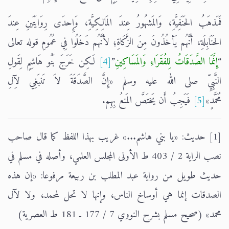
فَمَذهَبُ الحَنَفِيَّةِ، وَالمَشهُورُ عِندَ المَالِكِيَّةِ، وَإِحدَى رِوَايَتَينِ عِندَ
الحَنَابِلَةِ، أَنَّهُم يَأخُذُونَ مِنَ الزَّكَاةِ؛ لأَنَّهُم دَخَلُوا فِي عُمُومِ قوله تعالى
“
إِنَّمَا الصَّدَقَاتُ لِلفُقَرَاءِ وَالمَسَاكِينِ
”
[4]
لَكِن خَرَجَ بَنُو هَاشِمٍ لِقَولِ
النَّبِيِّ صلى الله عليه وسلم «إِنَّ الصَّدَقَةَ لاَ تَنبَغِي لآِلِ
مُحَمَّدٍ»
[5]
فَيَجِبُ أَن يَختَصَّ المَنعُ بِهِم.
[1] حديث: «يا بني هاشم...» غريب بهذا اللفظ كما قال صاحب
نصب الراية 2 / 403 ط الأولى المجلس العلمي، وأصله في مسلم في
حديث طويل من رواية عبد المطلب بن ربيعة مرفوعا: «إن هذه
الصدقات إنما هي أوساخ الناس، وإنها لا تحل لمحمد، ولا لآل
محمد» (صحيح مسلم بشرح النووي 7 / 177 ـ 181 ط العصرية)