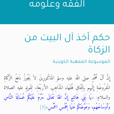
الفقه وعلومه
حكم أخذ آل البيت من
الزكاة
الموسوعة الفقهية الكويتية
إِنَّ آلَ مُحَمَّدٍ صلى الله عليه وسلم المَذكُورِينَ لاَ يَجُوزُ دَفعُ الزَّكَاةِ
المَفرُوضَةِ إِلَيهِم بِاتِّفَاقِ فُقَهَاءِ المَذَاهِبِ الأربَعَةِ، لِقَولِهِ عليه الصلاة
والسلام: «
يَا بَنِي هَاشِمٍ إِنَّ اللَّهَ تَعَالَى حَرَّمَ عَلَيكُم غُسَالَةَ النَّاسِ
وَأَوسَاخَهُم، وَعَوَّضَكُم عَنهَا بِخُمُسِ الخُمُسِ
»
[1]