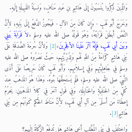
وَالَّذِينَ ذُكِرُوا يُنسَبُونَ إِلَى هَاشِمِ بنِ عَبدِ مَنَافٍ، وَنِسبَةُ القَبِيلَةِ إِلَيهِ.
وَخَرَجَ أَبُو لَهَبٍ - وَإِن كَانَ مِنَ الآلِ - فَيَجُوزُ الدَّفعُ إِلَى بَنِيهِ؛ لأَِنَّ
النَّصَّ أَبطَلَ قَرَابَتَهُ، وَهُوَ قَولُهُ صلى الله عليه وسلم «
لاَ قَرَابَةَ بَينِي
وَبَينَ أَبِي لَهَبٍ، فَإِنَّهُ آثَرَ عَلَينَا الأفجَرِينَ
»
[2]
وَلأَنَّ حُرمَةَ الصَّدَقَةِ عَلَى
بَنِي هَاشِمٍ كَرَامَةٌ مِنَ اللَّهِ لَهُم وَلِذُرِّيَّتِهِم، حَيثُ نَصَرُوهُ صلى الله عليه
وسلم فِي جَاهِلِيَّتِهِم وَفِي إِسلاَمِهِم. وَأَبُو لَهَبٍ كَانَ حَرِيصًا عَلَى أَذَى
النَّبِيِّ صلى الله عليه وسلم، فَلَم يَستَحِقَّهَا بَنُوهُ. وَهَذَا هُوَ المَذهَبُ عِندَ
كُلٍّ مِنَ الحَنَفِيَّةِ وَالحَنَابِلَةِ. وَفِي قَولٍ آخَرَ فِي كِلاَ المَذهَبَينِ: يَحرُمُ
إِعطَاءُ مَن أَسلَمَ مِن آلِ أَبِي لَهَبٍ؛ لأَِنَّ مَنَاطَ الحُكمِ كَونُهُم مِن بَنِي
هَاشِمٍ
[3]
.
وَاختُلِفَ فِي بَنِي المُطَّلِبِ أَخِي هَاشِمٍ هَل تُدفَعُ الزَّكَاةُ إِلَيهِم؟