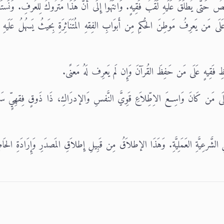
صُ حَتَّى يُطلَقَ عَلَيهِ لَقَبُ فَقِيهٍ. وَانتَهَوا إِلَى أَنَّ هَذَا مَترُوكٌ لِلعُرفِ. وَنَستَ
عَلَى مَن يَعرِفُ مَوطِنَ الحُكمِ مِن أَبوَابِ الفِقهِ المُتَنَاثِرَةِ بِحَيثُ يَسهُلُ عَلَيهِ ا
فظِ فَقِيهٍ عَلَى مَن حَفِظَ القُرآنَ وَإِن لَم يَعرِف لَهُ مَعنًى.
َّ عَلَى مَن كَانَ وَاسِعَ الاِطِّلاَعِ قَوِيَّ النَّفسِ وَالإدرَاكِ، ذَا ذَوقٍ فِقهِيٍّ سَلِ
ِلِ الشَّرعِيَّةِ العَمَلِيَّةِ. وَهَذَا الإطلاَقُ مِن قَبِيلِ إِطلاَقِ المَصدَرِ وَإِرَادَةِ الحَا