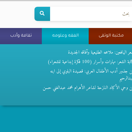
مكتبة الوثقى
الفقه وعلومه
ثقافة وأدب
ر اليافعين: ملامحه الطليعية وآفاقه الجديدة
بة الشعر: مهارات وأسرار (100 فكرة إبداعية للشعراء)
 جذور أدب الأطفال العربي: قصيدة البلوي إلى ابنه
دالرحيم
 وحي الأكباد النازحة لشاعر الأهرام محمد عبدالغني حسن