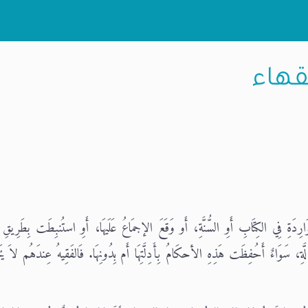
قهاء
لوَارِدَةِ فِي الكِتَابِ أَوِ السُّنَّةِ، أَو وَقَعَ الإجمَاعُ عَلَيهَا، أَوِ استُنبِطَت بِطَرِيقِ
َّةِ، سَوَاءٌ أَحُفِظَت هَذِهِ الأحكَامُ بِأَدِلَّتِهَا أَم بِدُونِهَا. فَالفَقِيهُ عِندَهُم لاَ 