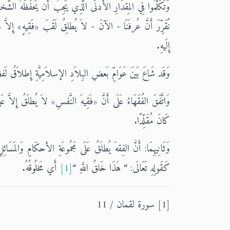
وَتَكَلَّمُوا فِي المِقدَارِ الأدنَى الَّذِي يَجِبُ أَن يَحفَظَهُ الشَّخ
نُقَرِّرَ أَنَّ عُرفَنَا - الآنَ - لاَ يُطلِقُ لَقَبَ «فَقِيهٍ» إِلاَّ 
إِلَيهِ.
وَقَد شَاعَ بَينَ عَوَامِّ بَعضِ البِلاَدِ الإسلاَمِيَّةِ إِطلاَقُ لَ
وَاتَّفَقَ الفُقَهَاءُ عَلَى أَنَّ «فَقِيهَ النَّفسِ» لاَ يُطلَقُ إِلا
كَانَ مُقَلِّدًا.
وَثَانِيهِمَا: أَنَّ الفِقهَ يُطلَقُ عَلَى مَجمُوعَةِ الأحكَامِ وَالمَسَائ
كَقَولِهِ تَعَالَى: “ هَذَا خَلقُ اللَّهِ “
[1]
أَي مَخلُوقُهُ.
[1] سورة لقمان / 11