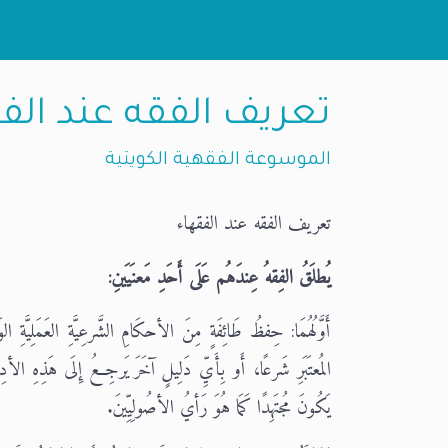
تعريف الفقه عند الف
الموسوعة الفقهية الكويتية
تعريف الفقه عند الفقهاء
يُطلَقُ الفِقهُ عِندَهُم عَلَى أَحَدِ مَعنَيَينِ:
أَوَّلُهُمَا: حِفظُ طَائِفَةٍ مِنَ الأحكَامِ الشَّرعِيَّةِ العَمَلِيَّةِ ا
المُعتَبَرِ شَرعًا، أَو بِأَيِّ دَلِيلٍ آخَرَ يَرجِعُ إِلَى هَذِهِ الأدِل
يَكُونَ مُجتَهِدًا كَمَا هُوَ رَأيُ الأصُولِيِّينَ.