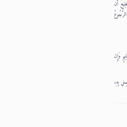
طِيعُ أَن
لرُّجُوعُ
يمٍ وَإِن
صِلِ بِهِ،