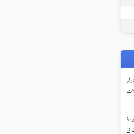
وار
لات
بية
طرق