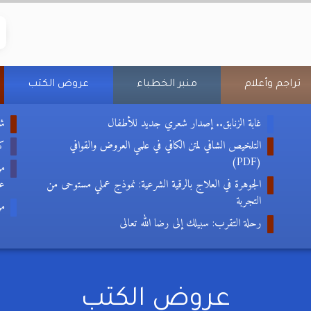
تراجم وأعلام
منبر الخطباء
عروض الكتب
غابة الزنابق.. إصدار شعري جديد للأطفال
شع
التلخيص الشافي لمتن الكافي في علمي العروض والقوافي
كتا
(PDF)
من
الجوهرة في العلاج بالرقية الشرعية: نموذج عملي مستوحى من
عب
التجربة
من
رحلة التقرب: سبيلك إلى رضا الله تعالى
عروض الكتب