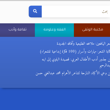
مكتبة الوثقى
الفقه وعلومه
ثقافة وأدب
ر اليافعين: ملامحه الطليعية وآفاقه الجديدة
بة الشعر: مهارات وأسرار (100 فكرة إبداعية للشعراء)
 جذور أدب الأطفال العربي: قصيدة البلوي إلى ابنه
دالرحيم
 وحي الأكباد النازحة لشاعر الأهرام محمد عبدالغني حسن