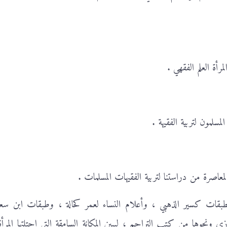
أة العلم الفقهي .
مسلمون لتربية الفقيهة .
لمعاصرة من دراستنا لتربية الفقيهات المسلمات .
ات كسير الذهبي ، وأعلام النساء لعمر كحالة ، وطبقات ابن سع
ونحوها من كتب التراجم ؛ ليبين المكانة السامقة التي احتلتها المرأة