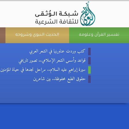
تفسير القرآن وعلومه
الحديث النبوي وشروحه
كتب وردت عناوينها في الشعر العربي
قواعد وأسس الشعر الإسلامي.. تصور تاريخي
سيرة إبراهيم عليه السلام.. مراحل نجدها في حياة المؤمنين
حقوق الطبع محفوظة.. بين شاعرين